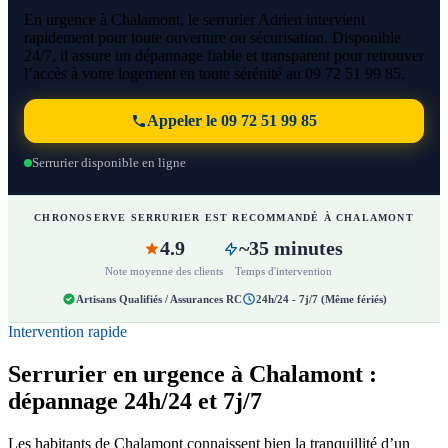
En urgence à Chalamont, le serrurier Adrien intervient
rapidement pour toute ouverture ou sécurisation. Disponible
24/7, il assure un dépannage fiable et transparent pour retrouver
l’accès à votre logement en toute sérénité au 09 72 51 99 85.
Appeler le 09 72 51 99 85
Serrurier disponible en ligne
CHRONOSERVE SERRURIER EST RECOMMANDÉ À CHALAMONT
4.9
~35 minutes
Note moyenne des clients
Temps d'intervention
Artisans Qualifiés / Assurances RC
24h/24 - 7j/7 (Même fériés)
Intervention rapide
Serrurier en urgence à Chalamont :
dépannage 24h/24 et 7j/7
Les habitants de Chalamont connaissent bien la tranquillité d’un