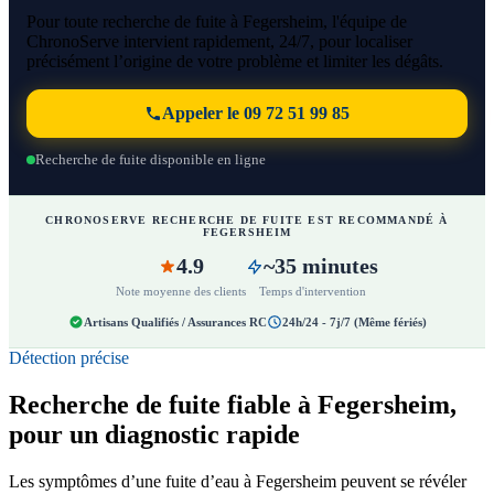
Pour toute recherche de fuite à Fegersheim, l'équipe de
ChronoServe intervient rapidement, 24/7, pour localiser
précisément l’origine de votre problème et limiter les dégâts.
Appeler le 09 72 51 99 85
Recherche de fuite disponible en ligne
CHRONOSERVE RECHERCHE DE FUITE EST RECOMMANDÉ À
FEGERSHEIM
4.9
~35 minutes
Note moyenne des clients
Temps d'intervention
Artisans Qualifiés / Assurances RC
24h/24 - 7j/7 (Même fériés)
Détection précise
Recherche de fuite fiable à Fegersheim,
pour un diagnostic rapide
Les symptômes d’une fuite d’eau à Fegersheim peuvent se révéler