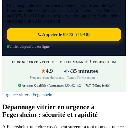
Dépannage vitrier en urgence à Fegersheim, disponible 24/7.
Pour toute vitre cassée ou mise en sécurité, contactez Thomas
au 09 72 51 99 85 pour une intervention rapide et fiable, même
en pleine nuit ou le week-end.
Appeler le 09 72 51 99 85
Vitrier disponible en ligne
CHRONOSERVE VITRIER EST RECOMMANDÉ À FEGERSHEIM
4.9
~35 minutes
Note moyenne des clients
Temps d'intervention
Artisans Qualifiés / Assurances RC
24h/24 - 7j/7 (Même fériés)
Urgence vitrerie Fegersheim
Dépannage vitrier en urgence à
Fegersheim : sécurité et rapidité
À Fegersheim, une vitre cassée peut survenir à tout moment, que ce