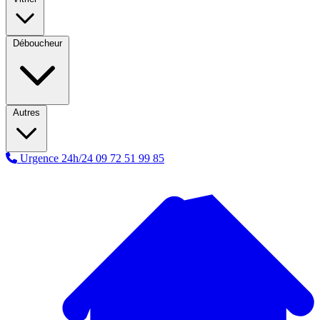
Déboucheur
Autres
Urgence 24h/24
09 72 51 99 85
A