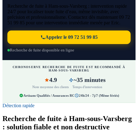
Recherche de fuite à Ham-sous-Varsberg : intervention rapide
24/7 pour localiser toute fuite d’eau, même invisible, avec
précision et professionnalisme. Contactez dès maintenant 09 72
51 99 85 pour une intervention immédiate menée par Eric.
Appeler le 09 72 51 99 85
Recherche de fuite disponible en ligne
CHRONOSERVE RECHERCHE DE FUITE EST RECOMMANDÉ À
HAM-SOUS-VARSBERG
4.9
~35 minutes
Note moyenne des clients
Temps d'intervention
Artisans Qualifiés / Assurances RC
24h/24 - 7j/7 (Même fériés)
Détection rapide
Recherche de fuite à Ham-sous-Varsberg
: solution fiable et non destructive