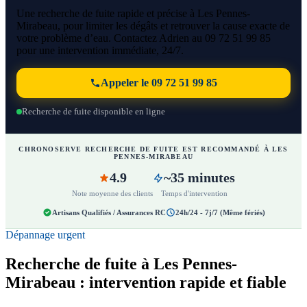
Une recherche de fuite rapide et précise à Les Pennes-
Mirabeau, pour limiter les dégâts et retrouver la cause exacte de
votre problème d’eau. Contactez Adrien au 09 72 51 99 85
pour une intervention immédiate, 24/7.
Appeler le 09 72 51 99 85
Recherche de fuite disponible en ligne
CHRONOSERVE RECHERCHE DE FUITE EST RECOMMANDÉ À LES
PENNES-MIRABEAU
4.9
~35 minutes
Note moyenne des clients
Temps d'intervention
Artisans Qualifiés / Assurances RC
24h/24 - 7j/7 (Même fériés)
Dépannage urgent
Recherche de fuite à Les Pennes-
Mirabeau : intervention rapide et fiable