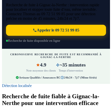
Recherche de fuite à Gignac-la-Nerthe : intervention rapide
pour localiser et stopper toute fuite d’eau, même invisible.
Contactez Thomas au 09 72 51 99 85 pour une détection
précise en moins de 45 minutes, 24h/24 et 7j/7.
Appeler le 09 72 51 99 85
Recherche de fuite disponible en ligne
CHRONOSERVE RECHERCHE DE FUITE EST RECOMMANDÉ À
GIGNAC-LA-NERTHE
4.9
~35 minutes
Note moyenne des clients
Temps d'intervention
Artisans Qualifiés / Assurances RC
24h/24 - 7j/7 (Même fériés)
Détection localisée
Recherche de fuite fiable à Gignac-la-
Nerthe pour une intervention efficace