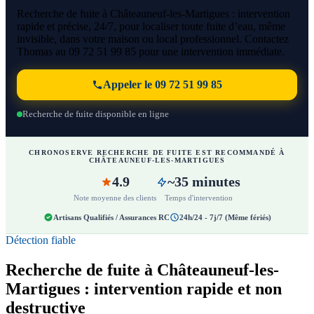
Recherche de fuite à Châteauneuf-les-Martigues : intervention
rapide et précise, 24/7, pour localiser toute fuite d’eau, même
invisible, dans votre maison ou local professionnel. Contactez
Thomas au 09 72 51 99 85 pour une intervention immédiate.
Appeler le 09 72 51 99 85
Recherche de fuite disponible en ligne
CHRONOSERVE RECHERCHE DE FUITE EST RECOMMANDÉ À
CHÂTEAUNEUF-LES-MARTIGUES
4.9
~35 minutes
Note moyenne des clients
Temps d'intervention
Artisans Qualifiés / Assurances RC
24h/24 - 7j/7 (Même fériés)
Détection fiable
Recherche de fuite à Châteauneuf-les-
Martigues : intervention rapide et non
destructive