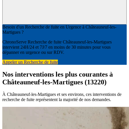
Besoin d'un Recherche de fuite en Urgence à Châteauneuf-les-
Martigues ?
ChronoServe Recherche de fuite Châteauneuf-les-Martigues
intervient 24H/24 et 7J/7 en moins de 30 minutes pour vous
dépanner en urgence ou sur RDV.
Appeler un Recherche de fuite
Nos interventions les plus courantes à
Châteauneuf-les-Martigues (13220)
À Châteauneuf-les-Martigues et ses environs, ces interventions de
recherche de fuite représentent la majorité de nos demandes.