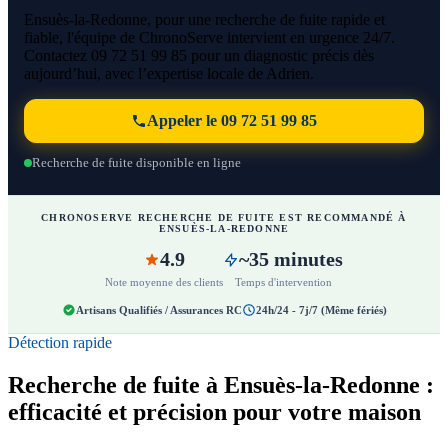
Ensuès-la-Redonne, pour une recherche de fuite rapide et
fiable, l'équipe de ChronoServe intervient en urgence 24/7.
Contactez 09 72 51 99 85 pour un diagnostic précis dès
aujourd’hui, avec l’expertise locale de Adrien.
Appeler le 09 72 51 99 85
Recherche de fuite disponible en ligne
CHRONOSERVE RECHERCHE DE FUITE EST RECOMMANDÉ À
ENSUÈS-LA-REDONNE
4.9
~35 minutes
Note moyenne des clients
Temps d'intervention
Artisans Qualifiés / Assurances RC
24h/24 - 7j/7 (Même fériés)
Détection rapide
Recherche de fuite à Ensuès-la-Redonne :
efficacité et précision pour votre maison