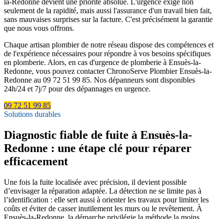
la-Redonne devient une priorité absolue. L'urgence exige non
seulement de la rapidité, mais aussi l'assurance d'un travail bien fait,
sans mauvaises surprises sur la facture. C'est précisément la garantie
que nous vous offrons.
Chaque artisan plombier de notre réseau dispose des compétences et
de l'expérience nécessaires pour répondre à vos besoins spécifiques
en plomberie. Alors, en cas d'urgence de plomberie à Ensuès-la-
Redonne, vous pouvez contacter ChronoServe Plombier Ensuès-la-
Redonne au 09 72 51 99 85. Nos dépanneurs sont disponibles
24h/24 et 7j/7 pour des dépannages en urgence.
09 72 51 99 85
Solutions durables
Diagnostic fiable de fuite à Ensuès-la-
Redonne : une étape clé pour réparer
efficacement
Une fois la fuite localisée avec précision, il devient possible
d’envisager la réparation adaptée. La détection ne se limite pas à
l’identification : elle sert aussi à orienter les travaux pour limiter les
coûts et éviter de casser inutilement les murs ou le revêtement. À
Ensuès-la-Redonne, la démarche privilégie la méthode la moins