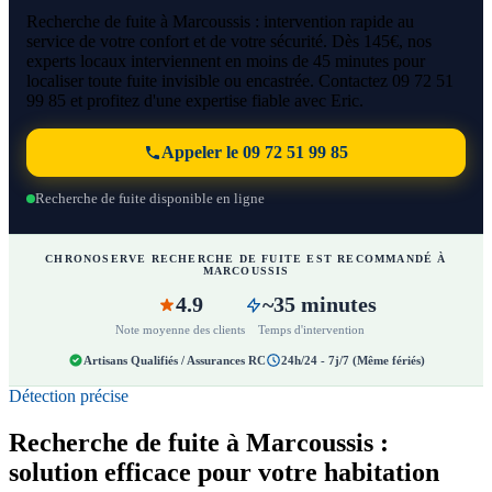
Recherche de fuite à Marcoussis : intervention rapide au
service de votre confort et de votre sécurité. Dès 145€, nos
experts locaux interviennent en moins de 45 minutes pour
localiser toute fuite invisible ou encastrée. Contactez 09 72 51
99 85 et profitez d'une expertise fiable avec Eric.
Appeler le 09 72 51 99 85
Recherche de fuite disponible en ligne
CHRONOSERVE RECHERCHE DE FUITE EST RECOMMANDÉ À
MARCOUSSIS
4.9
~35 minutes
Note moyenne des clients
Temps d'intervention
Artisans Qualifiés / Assurances RC
24h/24 - 7j/7 (Même fériés)
Détection précise
Recherche de fuite à Marcoussis :
solution efficace pour votre habitation