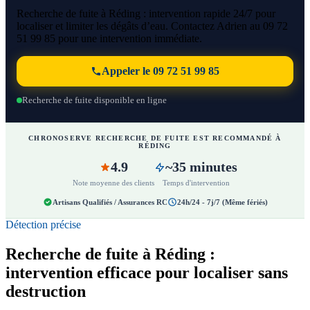
Recherche de fuite à Réding : intervention rapide 24/7 pour
localiser et limiter les dégâts d’eau. Contactez Adrien au 09 72
51 99 85 pour une intervention immédiate.
Appeler le 09 72 51 99 85
Recherche de fuite disponible en ligne
CHRONOSERVE RECHERCHE DE FUITE EST RECOMMANDÉ À
RÉDING
4.9
~35 minutes
Note moyenne des clients
Temps d'intervention
Artisans Qualifiés / Assurances RC
24h/24 - 7j/7 (Même fériés)
Détection précise
Recherche de fuite à Réding :
intervention efficace pour localiser sans
destruction