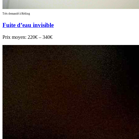
Très demandé à Réding
Fuite d’eau invisible
Prix moyen:
220€ – 340€