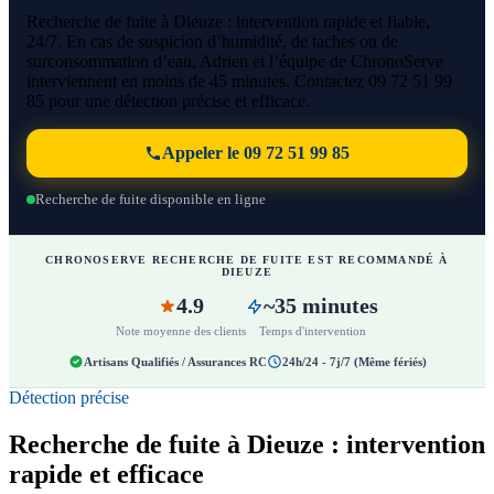
Recherche de fuite à Dieuze : intervention rapide et fiable,
24/7. En cas de suspicion d’humidité, de taches ou de
surconsommation d’eau, Adrien et l’équipe de ChronoServe
interviennent en moins de 45 minutes. Contactez 09 72 51 99
85 pour une détection précise et efficace.
Appeler le 09 72 51 99 85
Recherche de fuite disponible en ligne
CHRONOSERVE RECHERCHE DE FUITE EST RECOMMANDÉ À
DIEUZE
4.9
~35 minutes
Note moyenne des clients
Temps d'intervention
Artisans Qualifiés / Assurances RC
24h/24 - 7j/7 (Même fériés)
Détection précise
Recherche de fuite à Dieuze : intervention
rapide et efficace