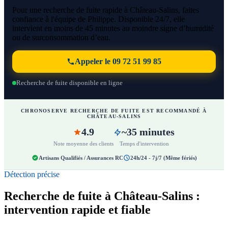
Pour une recherche de fuite rapide à Château-Salins, faites
confiance à l'équipe de Philippe. Disponible 24/7, elle
intervient en moins de 45 minutes au moindre signe d’humidité
ou de surconsommation d’eau.
Appeler le 09 72 51 99 85
Recherche de fuite disponible en ligne
CHRONOSERVE RECHERCHE DE FUITE EST RECOMMANDÉ À
CHÂTEAU-SALINS
4.9
~35 minutes
Note moyenne des clients
Temps d'intervention
Artisans Qualifiés / Assurances RC
24h/24 - 7j/7 (Même fériés)
Détection précise
Recherche de fuite à Château-Salins :
intervention rapide et fiable