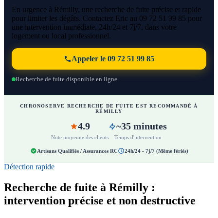
En urgence à Rémilly, une recherche de fuite précise et rapide
pour limiter les dégâts. Contactez Eric au 09 72 51 99 85 pour
une intervention immédiate, 24h/24 et 7j/7, dans votre
logement ou local professionnel.
Appeler le 09 72 51 99 85
Recherche de fuite disponible en ligne
CHRONOSERVE RECHERCHE DE FUITE EST RECOMMANDÉ À
RÉMILLY
4.9
~35 minutes
Note moyenne des clients
Temps d'intervention
Artisans Qualifiés / Assurances RC
24h/24 - 7j/7 (Même fériés)
Détection rapide
Recherche de fuite à Rémilly :
intervention précise et non destructive