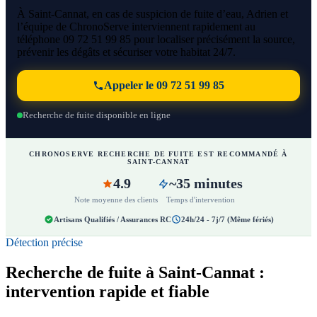
À Saint-Cannat, en cas de suspicion de fuite d’eau, Adrien et
l’équipe de ChronoServe interviennent rapidement au
téléphone 09 72 51 99 85 pour localiser précisément la source,
prévenir les dégâts et sécuriser votre habitat 24/7.
Appeler le 09 72 51 99 85
Recherche de fuite disponible en ligne
CHRONOSERVE RECHERCHE DE FUITE EST RECOMMANDÉ À
SAINT-CANNAT
4.9
~35 minutes
Note moyenne des clients
Temps d'intervention
Artisans Qualifiés / Assurances RC
24h/24 - 7j/7 (Même fériés)
Détection précise
Recherche de fuite à Saint-Cannat :
intervention rapide et fiable