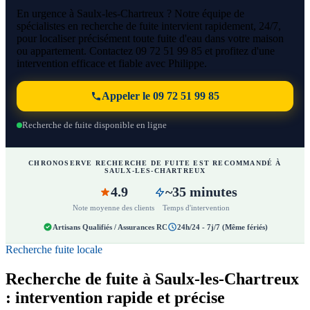
En urgence à Saulx-les-Chartreux ? Notre équipe de
spécialistes en recherche de fuite intervient rapidement, 24/7,
pour localiser précisément toute fuite d'eau dans votre maison
ou appartement. Contactez 09 72 51 99 85 et profitez d'une
intervention efficace et fiable avec Philippe.
Appeler le 09 72 51 99 85
Recherche de fuite disponible en ligne
CHRONOSERVE RECHERCHE DE FUITE EST RECOMMANDÉ À
SAULX-LES-CHARTREUX
4.9
~35 minutes
Note moyenne des clients
Temps d'intervention
Artisans Qualifiés / Assurances RC
24h/24 - 7j/7 (Même fériés)
Recherche fuite locale
Recherche de fuite à Saulx-les-Chartreux
: intervention rapide et précise