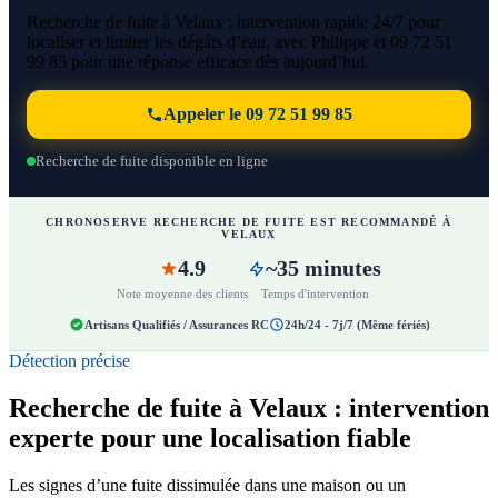
Recherche de fuite à Velaux : intervention rapide 24/7 pour
localiser et limiter les dégâts d’eau, avec Philippe et 09 72 51
99 85 pour une réponse efficace dès aujourd’hui.
Appeler le 09 72 51 99 85
Recherche de fuite disponible en ligne
CHRONOSERVE RECHERCHE DE FUITE EST RECOMMANDÉ À
VELAUX
4.9
~35 minutes
Note moyenne des clients
Temps d'intervention
Artisans Qualifiés / Assurances RC
24h/24 - 7j/7 (Même fériés)
Détection précise
Recherche de fuite à Velaux : intervention
experte pour une localisation fiable
Les signes d’une fuite dissimulée dans une maison ou un