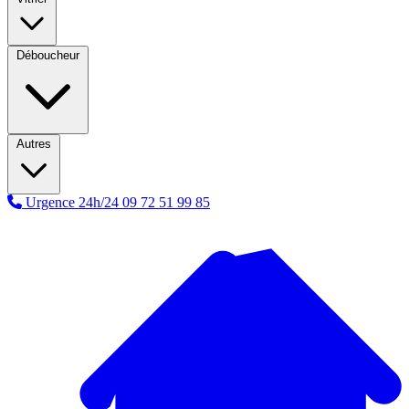
Déboucheur
Autres
Urgence 24h/24
09 72 51 99 85
A