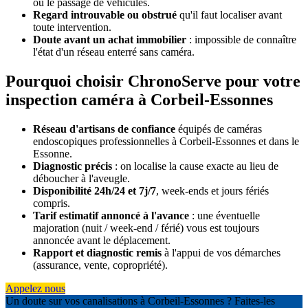
ou le passage de véhicules.
Regard introuvable ou obstrué
qu'il faut localiser avant
toute intervention.
Doute avant un achat immobilier
: impossible de connaître
l'état d'un réseau enterré sans caméra.
Pourquoi choisir ChronoServe pour votre
inspection caméra à Corbeil-Essonnes
Réseau d'artisans de confiance
équipés de caméras
endoscopiques professionnelles à Corbeil-Essonnes et dans le
Essonne.
Diagnostic précis
: on localise la cause exacte au lieu de
déboucher à l'aveugle.
Disponibilité 24h/24 et 7j/7
, week-ends et jours fériés
compris.
Tarif estimatif annoncé à l'avance
: une éventuelle
majoration (nuit / week-end / férié) vous est toujours
annoncée avant le déplacement.
Rapport et diagnostic remis
à l'appui de vos démarches
(assurance, vente, copropriété).
Appelez nous
Un doute sur vos canalisations à Corbeil-Essonnes ? Faites-les