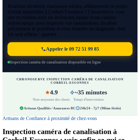
Bouchon récurrent, mauvaises odeurs, affaissement ou projet
d'achat immobilier à Corbeil-Essonnes ? ChronoServe vous
met en relation avec un technicien équipé d'une caméra
endoscopique pour inspecter vos canalisations, localiser
précisément le problème et vous remettre un diagnostic clair.
Un seul réflexe : appelez.
Appeler le 09 72 51 99 85
Inspection caméra de canalisation disponible en ligne
CHRONOSERVE INSPECTION CAMÉRA DE CANALISATION
CORBEIL-ESSONNES
4.9
~35 minutes
Note moyenne des clients
Temps d'intervention
Artisans Qualifiés / Assurances RC
24h/24 - 7j/7 (Même fériés)
Artisans de Confiance à proximité de chez-vous
Inspection caméra de canalisation à