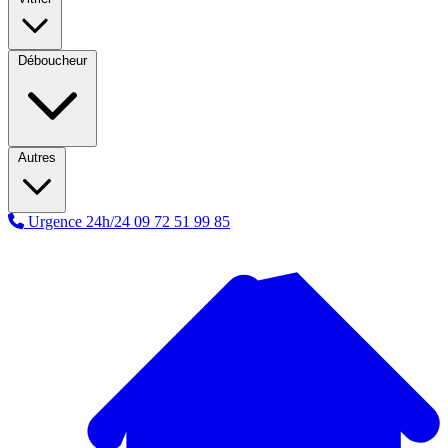
Déboucheur
Autres
Urgence 24h/24
09 72 51 99 85
A