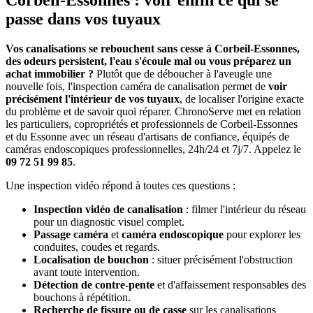
Corbeil-Essonnes : voir enfin ce qui se
passe dans vos tuyaux
Vos canalisations se rebouchent sans cesse à Corbeil-Essonnes,
des odeurs persistent, l'eau s'écoule mal ou vous préparez un
achat immobilier ?
Plutôt que de déboucher à l'aveugle une
nouvelle fois, l'inspection caméra de canalisation permet de
voir
précisément l'intérieur de vos tuyaux
, de localiser l'origine exacte
du problème et de savoir quoi réparer. ChronoServe met en relation
les particuliers, copropriétés et professionnels de Corbeil-Essonnes
et du Essonne avec un réseau d'artisans de confiance, équipés de
caméras endoscopiques professionnelles, 24h/24 et 7j/7. Appelez le
09 72 51 99 85
.
Une inspection vidéo répond à toutes ces questions :
Inspection vidéo de canalisation
: filmer l'intérieur du réseau
pour un diagnostic visuel complet.
Passage caméra
et
caméra endoscopique
pour explorer les
conduites, coudes et regards.
Localisation de bouchon
: situer précisément l'obstruction
avant toute intervention.
Détection de contre-pente
et d'affaissement responsables des
bouchons à répétition.
Recherche de fissure ou de casse
sur les canalisations