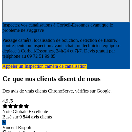
Inspectez vos canalisations à Corbeil-Essonnes avant que le
problème ne s'aggrave
Passage caméra, localisation de bouchon, détection de fissure,
contre-pente ou inspection avant achat : un technicien équipé se
déplace à Corbeil-Essonnes, 24h/24 et 7j/7. Devis gratuit par
téléphone au 09 72 51 99 85.
Appeler un Inspection caméra de canalisation
Ce que nos clients disent de nous
Des avis de vrais clients ChronoServe, vérifiés sur Google.
4,9
/5
Note Globale Excellente
Basé sur
9 544 avis
clients
V
Vincent Rispoli