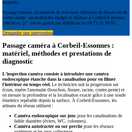
inspecter.
Passage caméra, localisation de bouchon, détection de fissure ou de
contre-pente : un technicien équipé se déplace à Corbeil-Essonnes,
24h/24 et 7j/7. Devis gratuit par téléphone au 09 72 51 99 85.
Demander une intervention
Passage caméra à Corbeil-Essonnes :
matériel, méthodes et prestations de
diagnostic
L'inspection caméra consiste à introduire une caméra
endoscopique étanche dans la canalisation pour en filmer
l'intérieur en temps réel.
Le technicien suit la progression sur
écran, repère l'anomalie (bouchon, fissure, racine, contre-pente) et
en mesure la profondeur et la localisation exacte grâce à une sonde
émettrice repérable depuis la surface. À Corbeil-Essonnes, les
artisans du réseau utilisent :
Caméra endoscopique sur jonc
pour les canalisations de
faible diamètre (éviers, WC, colonnes).
Caméra autotractée ou sur perche
pour les réseaux
extérieurs et les gros collecteurs.