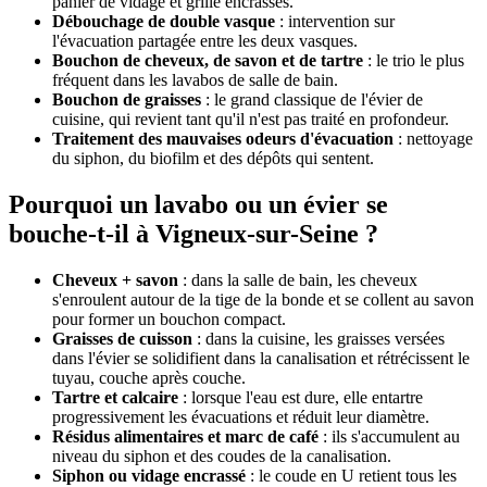
panier de vidage et grille encrassés.
Débouchage de double vasque
: intervention sur
l'évacuation partagée entre les deux vasques.
Bouchon de cheveux, de savon et de tartre
: le trio le plus
fréquent dans les lavabos de salle de bain.
Bouchon de graisses
: le grand classique de l'évier de
cuisine, qui revient tant qu'il n'est pas traité en profondeur.
Traitement des mauvaises odeurs d'évacuation
: nettoyage
du siphon, du biofilm et des dépôts qui sentent.
Pourquoi un lavabo ou un évier se
bouche-t-il à Vigneux-sur-Seine ?
Cheveux + savon
: dans la salle de bain, les cheveux
s'enroulent autour de la tige de la bonde et se collent au savon
pour former un bouchon compact.
Graisses de cuisson
: dans la cuisine, les graisses versées
dans l'évier se solidifient dans la canalisation et rétrécissent le
tuyau, couche après couche.
Tartre et calcaire
: lorsque l'eau est dure, elle entartre
progressivement les évacuations et réduit leur diamètre.
Résidus alimentaires et marc de café
: ils s'accumulent au
niveau du siphon et des coudes de la canalisation.
Siphon ou vidage encrassé
: le coude en U retient tous les