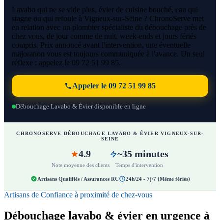
Lavabo qui ne se vide plus, évier de cuisine bouché, eau qui
stagne ou qui refoule à Vigneux-sur-Seine ? ChronoServe met
en relation avec un plombier spécialiste du débouchage près de
chez vous, de jour comme de nuit, week-ends et jours fériés
compris. Prix annoncé avant l'intervention, une éventuelle
majoration vous est toujours communiquée à l'avance. Un seul
réflexe : appelez le 09 72 51 99 85.
Appeler le 09 72 51 99 85
Débouchage Lavabo & Évier disponible en ligne
CHRONOSERVE DÉBOUCHAGE LAVABO & ÉVIER VIGNEUX-SUR-
SEINE
4.9
~35 minutes
Note moyenne des clients
Temps d'intervention
Artisans Qualifiés / Assurances RC
24h/24 - 7j/7 (Même fériés)
Artisans de Confiance à proximité de chez-vous
Débouchage lavabo & évier en urgence à