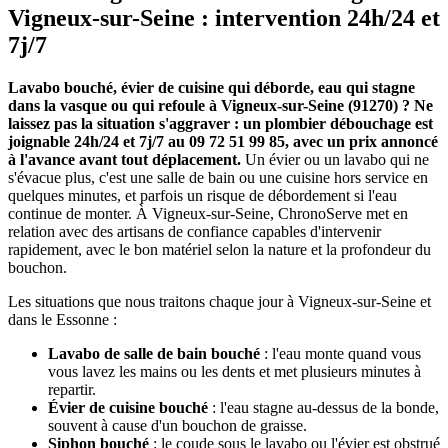
Vigneux-sur-Seine : intervention 24h/24 et
7j/7
Lavabo bouché, évier de cuisine qui déborde, eau qui stagne
dans la vasque ou qui refoule à Vigneux-sur-Seine (91270) ? Ne
laissez pas la situation s'aggraver : un plombier débouchage est
joignable 24h/24 et 7j/7 au 09 72 51 99 85, avec un prix annoncé
à l'avance avant tout déplacement.
Un évier ou un lavabo qui ne
s'évacue plus, c'est une salle de bain ou une cuisine hors service en
quelques minutes, et parfois un risque de débordement si l'eau
continue de monter. À Vigneux-sur-Seine, ChronoServe met en
relation avec des artisans de confiance capables d'intervenir
rapidement, avec le bon matériel selon la nature et la profondeur du
bouchon.
Les situations que nous traitons chaque jour à Vigneux-sur-Seine et
dans le Essonne :
Lavabo de salle de bain bouché
: l'eau monte quand vous
vous lavez les mains ou les dents et met plusieurs minutes à
repartir.
Évier de cuisine bouché
: l'eau stagne au-dessus de la bonde,
souvent à cause d'un bouchon de graisse.
Siphon bouché
: le coude sous le lavabo ou l'évier est obstrué