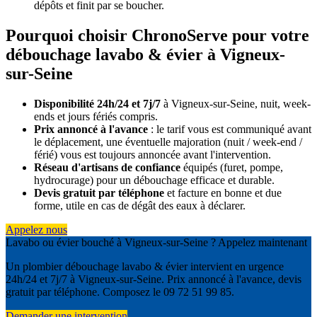
dépôts et finit par se boucher.
Pourquoi choisir ChronoServe pour votre
débouchage lavabo & évier à Vigneux-
sur-Seine
Disponibilité 24h/24 et 7j/7
à Vigneux-sur-Seine, nuit, week-
ends et jours fériés compris.
Prix annoncé à l'avance
: le tarif vous est communiqué avant
le déplacement, une éventuelle majoration (nuit / week-end /
férié) vous est toujours annoncée avant l'intervention.
Réseau d'artisans de confiance
équipés (furet, pompe,
hydrocurage) pour un débouchage efficace et durable.
Devis gratuit par téléphone
et facture en bonne et due
forme, utile en cas de dégât des eaux à déclarer.
Appelez nous
Lavabo ou évier bouché à Vigneux-sur-Seine ? Appelez maintenant
Un plombier débouchage lavabo & évier intervient en urgence
24h/24 et 7j/7 à Vigneux-sur-Seine. Prix annoncé à l'avance, devis
gratuit par téléphone. Composez le 09 72 51 99 85.
Demander une intervention