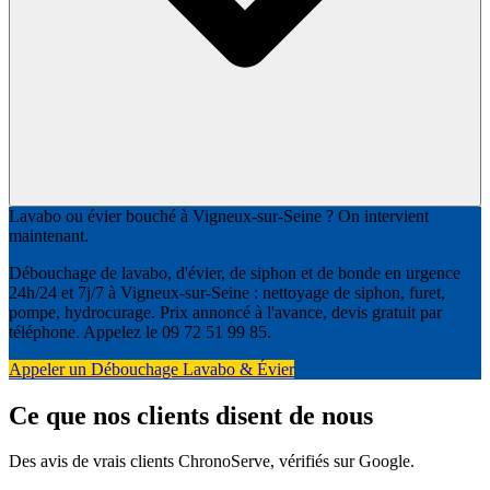
Lavabo ou évier bouché à Vigneux-sur-Seine ? On intervient
maintenant.
Débouchage de lavabo, d'évier, de siphon et de bonde en urgence
24h/24 et 7j/7 à Vigneux-sur-Seine : nettoyage de siphon, furet,
pompe, hydrocurage. Prix annoncé à l'avance, devis gratuit par
téléphone. Appelez le 09 72 51 99 85.
Appeler un Débouchage Lavabo & Évier
Ce que nos clients disent de nous
Des avis de vrais clients ChronoServe, vérifiés sur Google.