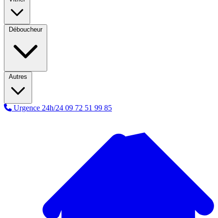
Déboucheur
Autres
Urgence 24h/24
09 72 51 99 85
A