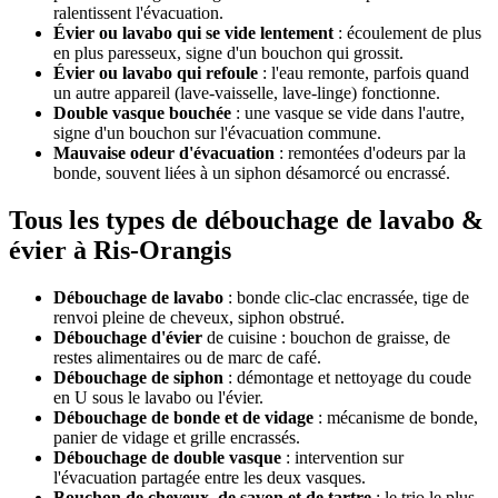
ralentissent l'évacuation.
Évier ou lavabo qui se vide lentement
: écoulement de plus
en plus paresseux, signe d'un bouchon qui grossit.
Évier ou lavabo qui refoule
: l'eau remonte, parfois quand
un autre appareil (lave-vaisselle, lave-linge) fonctionne.
Double vasque bouchée
: une vasque se vide dans l'autre,
signe d'un bouchon sur l'évacuation commune.
Mauvaise odeur d'évacuation
: remontées d'odeurs par la
bonde, souvent liées à un siphon désamorcé ou encrassé.
Tous les types de débouchage de lavabo &
évier à Ris-Orangis
Débouchage de lavabo
: bonde clic-clac encrassée, tige de
renvoi pleine de cheveux, siphon obstrué.
Débouchage d'évier
de cuisine : bouchon de graisse, de
restes alimentaires ou de marc de café.
Débouchage de siphon
: démontage et nettoyage du coude
en U sous le lavabo ou l'évier.
Débouchage de bonde et de vidage
: mécanisme de bonde,
panier de vidage et grille encrassés.
Débouchage de double vasque
: intervention sur
l'évacuation partagée entre les deux vasques.
Bouchon de cheveux, de savon et de tartre
: le trio le plus