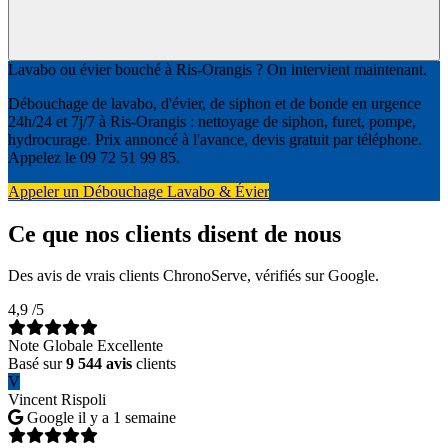
Lavabo ou évier bouché à Ris-Orangis ? On intervient maintenant.
Débouchage de lavabo, d'évier, de siphon et de bonde en urgence
24h/24 et 7j/7 à Ris-Orangis : nettoyage de siphon, furet, pompe,
hydrocurage. Prix annoncé à l'avance, devis gratuit par téléphone.
Appelez le 09 72 51 99 85.
Appeler un Débouchage Lavabo & Évier
Ce que nos clients disent de nous
Des avis de vrais clients ChronoServe, vérifiés sur Google.
4,9
/5
Note Globale Excellente
Basé sur
9 544 avis
clients
V
Vincent Rispoli
Google
il y a 1 semaine