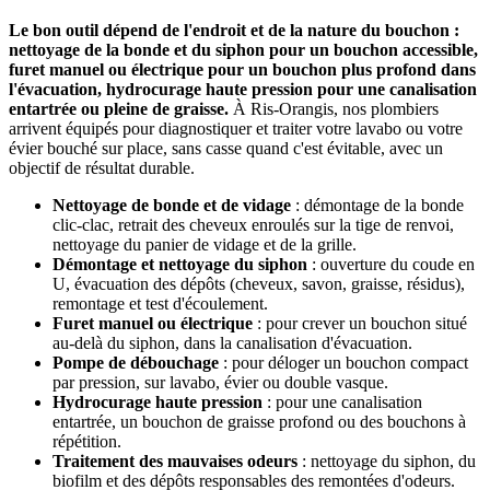
Le bon outil dépend de l'endroit et de la nature du bouchon :
nettoyage de la bonde et du siphon pour un bouchon accessible,
furet manuel ou électrique pour un bouchon plus profond dans
l'évacuation, hydrocurage haute pression pour une canalisation
entartrée ou pleine de graisse.
À Ris-Orangis, nos plombiers
arrivent équipés pour diagnostiquer et traiter votre lavabo ou votre
évier bouché sur place, sans casse quand c'est évitable, avec un
objectif de résultat durable.
Nettoyage de bonde et de vidage
: démontage de la bonde
clic-clac, retrait des cheveux enroulés sur la tige de renvoi,
nettoyage du panier de vidage et de la grille.
Démontage et nettoyage du siphon
: ouverture du coude en
U, évacuation des dépôts (cheveux, savon, graisse, résidus),
remontage et test d'écoulement.
Furet manuel ou électrique
: pour crever un bouchon situé
au-delà du siphon, dans la canalisation d'évacuation.
Pompe de débouchage
: pour déloger un bouchon compact
par pression, sur lavabo, évier ou double vasque.
Hydrocurage haute pression
: pour une canalisation
entartrée, un bouchon de graisse profond ou des bouchons à
répétition.
Traitement des mauvaises odeurs
: nettoyage du siphon, du
biofilm et des dépôts responsables des remontées d'odeurs.