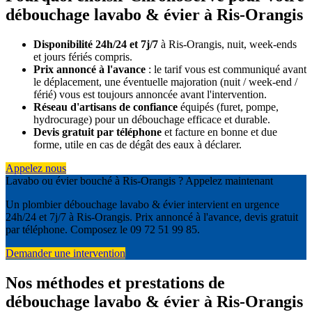
débouchage lavabo & évier à Ris-Orangis
Disponibilité 24h/24 et 7j/7
à Ris-Orangis, nuit, week-ends
et jours fériés compris.
Prix annoncé à l'avance
: le tarif vous est communiqué avant
le déplacement, une éventuelle majoration (nuit / week-end /
férié) vous est toujours annoncée avant l'intervention.
Réseau d'artisans de confiance
équipés (furet, pompe,
hydrocurage) pour un débouchage efficace et durable.
Devis gratuit par téléphone
et facture en bonne et due
forme, utile en cas de dégât des eaux à déclarer.
Appelez nous
Lavabo ou évier bouché à Ris-Orangis ? Appelez maintenant
Un plombier débouchage lavabo & évier intervient en urgence
24h/24 et 7j/7 à Ris-Orangis. Prix annoncé à l'avance, devis gratuit
par téléphone. Composez le 09 72 51 99 85.
Demander une intervention
Nos méthodes et prestations de
débouchage lavabo & évier à Ris-Orangis