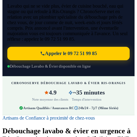
Lavabo qui ne se vide plus, évier de cuisine bouché, eau qui
stagne ou qui refoule à Ris-Orangis ? ChronoServe met en
relation avec un plombier spécialiste du débouchage près de
chez vous, de jour comme de nuit, week-ends et jours fériés
compris. Prix annoncé avant l'intervention, une éventuelle
majoration vous est toujours communiquée à l'avance. Un seul
réflexe : appelez le 09 72 51 99 85.
Appeler le 09 72 51 99 85
Débouchage Lavabo & Évier disponible en ligne
CHRONOSERVE DÉBOUCHAGE LAVABO & ÉVIER RIS-ORANGIS
4.9
~35 minutes
Note moyenne des clients
Temps d'intervention
Artisans Qualifiés / Assurances RC
24h/24 - 7j/7 (Même fériés)
Artisans de Confiance à proximité de chez-vous
Débouchage lavabo & évier en urgence à