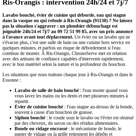
Ris-Orangis : intervention 24h/24 et 7j/7
Lavabo bouché, évier de cuisine qui déborde, eau qui stagne
dans la vasque ou qui refoule à Ris-Orangis (91130) ? Ne laissez
pas la situation s'aggraver : un plombier débouchage est
joignable 24h/24 et 7j/7 au 09 72 51 99 85, avec un prix annoncé
à l'avance avant tout déplacement.
Un évier ou un lavabo qui ne
s'évacue plus, c'est une salle de bain ou une cuisine hors service en
quelques minutes, et parfois un risque de débordement si l'eau
continue de monter. À Ris-Orangis, ChronoServe met en relation
avec des artisans de confiance capables d'intervenir rapidement,
avec le bon matériel selon la nature et la profondeur du bouchon.
Les situations que nous traitons chaque jour à Ris-Orangis et dans le
Essonne :
Lavabo de salle de bain bouché
: l'eau monte quand vous
vous lavez les mains ou les dents et met plusieurs minutes à
repartir.
Évier de cuisine bouché
: l'eau stagne au-dessus de la bonde,
souvent à cause d'un bouchon de graisse.
Siphon bouché
: le coude sous le lavabo ou l'évier est obstrué
par des cheveux, du savon ou des résidus alimentaires.
Bonde ou vidage encrassé
: le mécanisme de bonde, le
panier de vidage ou la grille retiennent les dépôts et