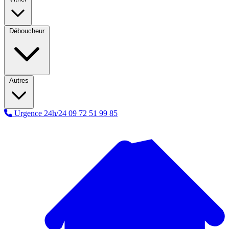
Déboucheur
Autres
Urgence 24h/24
09 72 51 99 85
A