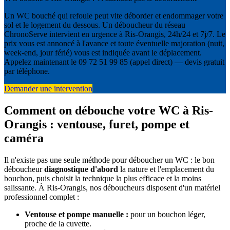
Un WC bouché qui refoule peut vite déborder et endommager votre
sol et le logement du dessous. Un déboucheur du réseau
ChronoServe intervient en urgence à Ris-Orangis, 24h/24 et 7j/7. Le
prix vous est annoncé à l'avance et toute éventuelle majoration (nuit,
week-end, jour férié) vous est indiquée avant le déplacement.
Appelez maintenant le 09 72 51 99 85 (appel direct) — devis gratuit
par téléphone.
Demander une intervention
Comment on débouche votre WC à Ris-
Orangis : ventouse, furet, pompe et
caméra
Il n'existe pas une seule méthode pour déboucher un WC : le bon
déboucheur
diagnostique d'abord
la nature et l'emplacement du
bouchon, puis choisit la technique la plus efficace et la moins
salissante. À Ris-Orangis, nos déboucheurs disposent d'un matériel
professionnel complet :
Ventouse et pompe manuelle :
pour un bouchon léger,
proche de la cuvette.