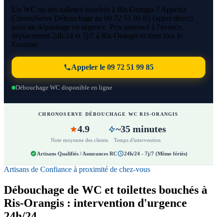
Un WC ou des toilettes bouchés à Ris-Orangis ? Appelez
ChronoServe Débouchage au 09 72 51 99 85 (appel direct)
pour un dépannage en urgence. Prix annoncé à l'avance,
déplacement 24h/24 et 7j/7 à Ris-Orangis et dans tout le
Essonne.
Appeler le 09 72 51 99 85
Débouchage WC disponible en ligne
CHRONOSERVE DÉBOUCHAGE WC RIS-ORANGIS
4.9
~35 minutes
Note moyenne des clients
Temps d'intervention
Artisans Qualifiés / Assurances RC
24h/24 - 7j/7 (Même fériés)
Artisans de Confiance à proximité de chez-vous
Débouchage de WC et toilettes bouchés à
Ris-Orangis : intervention d'urgence
24h/24