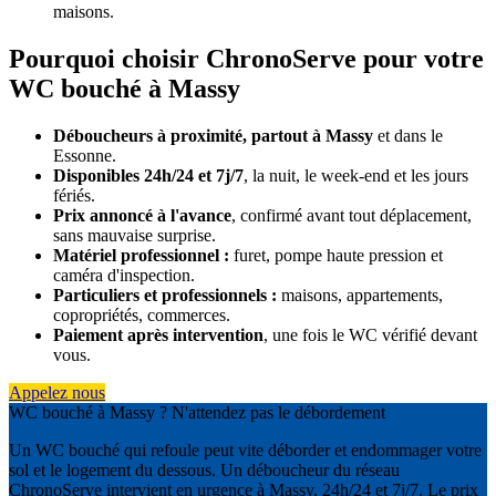
maisons.
Pourquoi choisir ChronoServe pour votre
WC bouché à Massy
Déboucheurs à proximité, partout à Massy
et dans le
Essonne.
Disponibles 24h/24 et 7j/7
, la nuit, le week-end et les jours
fériés.
Prix annoncé à l'avance
, confirmé avant tout déplacement,
sans mauvaise surprise.
Matériel professionnel :
furet, pompe haute pression et
caméra d'inspection.
Particuliers et professionnels :
maisons, appartements,
copropriétés, commerces.
Paiement après intervention
, une fois le WC vérifié devant
vous.
Appelez nous
WC bouché à Massy ? N'attendez pas le débordement
Un WC bouché qui refoule peut vite déborder et endommager votre
sol et le logement du dessous. Un déboucheur du réseau
ChronoServe intervient en urgence à Massy, 24h/24 et 7j/7. Le prix