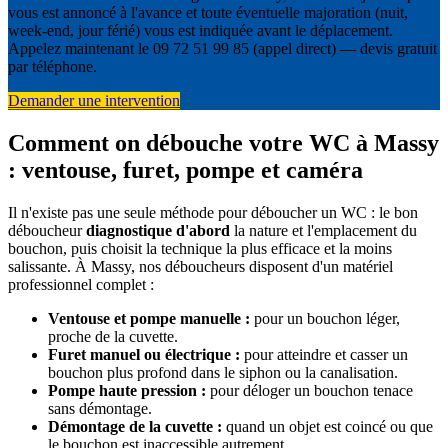
vous est annoncé à l'avance et toute éventuelle majoration (nuit,
week-end, jour férié) vous est indiquée avant le déplacement.
Appelez maintenant le 09 72 51 99 85 (appel direct) — devis gratuit
par téléphone.
Demander une intervention
Comment on débouche votre WC à Massy
: ventouse, furet, pompe et caméra
Il n'existe pas une seule méthode pour déboucher un WC : le bon
déboucheur
diagnostique d'abord
la nature et l'emplacement du
bouchon, puis choisit la technique la plus efficace et la moins
salissante. À Massy, nos déboucheurs disposent d'un matériel
professionnel complet :
Ventouse et pompe manuelle :
pour un bouchon léger,
proche de la cuvette.
Furet manuel ou électrique :
pour atteindre et casser un
bouchon plus profond dans le siphon ou la canalisation.
Pompe haute pression :
pour déloger un bouchon tenace
sans démontage.
Démontage de la cuvette :
quand un objet est coincé ou que
le bouchon est inaccessible autrement.