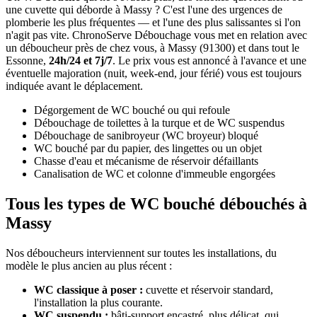
une cuvette qui déborde à Massy ? C'est l'une des urgences de
plomberie les plus fréquentes — et l'une des plus salissantes si l'on
n'agit pas vite. ChronoServe Débouchage vous met en relation avec
un déboucheur près de chez vous, à Massy (91300) et dans tout le
Essonne,
24h/24 et 7j/7
. Le prix vous est annoncé à l'avance et une
éventuelle majoration (nuit, week-end, jour férié) vous est toujours
indiquée avant le déplacement.
Dégorgement de WC bouché ou qui refoule
Débouchage de toilettes à la turque et de WC suspendus
Débouchage de sanibroyeur (WC broyeur) bloqué
WC bouché par du papier, des lingettes ou un objet
Chasse d'eau et mécanisme de réservoir défaillants
Canalisation de WC et colonne d'immeuble engorgées
Tous les types de WC bouché débouchés à
Massy
Nos déboucheurs interviennent sur toutes les installations, du
modèle le plus ancien au plus récent :
WC classique à poser :
cuvette et réservoir standard,
l'installation la plus courante.
WC suspendu :
bâti-support encastré, plus délicat, qui