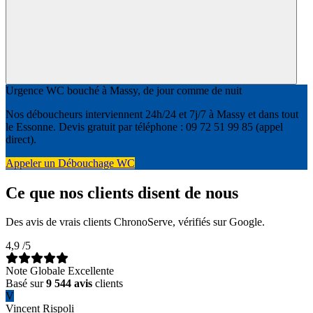
Urgence WC bouché à Massy, de jour comme de nuit
Nos déboucheurs interviennent 24h/24 et 7j/7 à Massy et dans tout
le Essonne. Devis gratuit par téléphone : 09 72 51 99 85 (appel
direct).
Appeler un Débouchage WC
Ce que nos clients disent de nous
Des avis de vrais clients ChronoServe, vérifiés sur Google.
4,9
/5
Note Globale Excellente
Basé sur
9 544 avis
clients
V
Vincent Rispoli