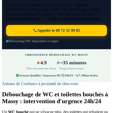
Un WC ou des toilettes bouchés à Massy ? Appelez
ChronoServe Débouchage au 09 72 51 99 85 (appel direct)
pour un dépannage en urgence. Prix annoncé à l'avance,
déplacement 24h/24 et 7j/7 à Massy et dans tout le Essonne.
Appeler le 09 72 51 99 85
Débouchage WC disponible en ligne
CHRONOSERVE DÉBOUCHAGE WC MASSY
4.9
~35 minutes
Note moyenne des clients
Temps d'intervention
Artisans Qualifiés / Assurances RC
24h/24 - 7j/7 (Même fériés)
Artisans de Confiance à proximité de chez-vous
Débouchage de WC et toilettes bouchés à
Massy : intervention d'urgence 24h/24
Un
WC bouché
qui ne s'évacue plus, des toilettes qui refoulent ou