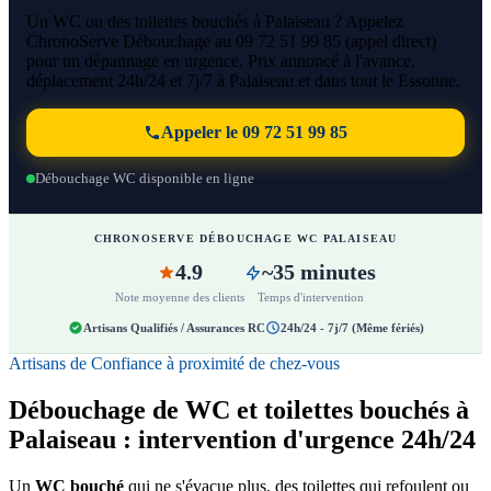
Un WC ou des toilettes bouchés à Palaiseau ? Appelez
ChronoServe Débouchage au 09 72 51 99 85 (appel direct)
pour un dépannage en urgence. Prix annoncé à l'avance,
déplacement 24h/24 et 7j/7 à Palaiseau et dans tout le Essonne.
Appeler le 09 72 51 99 85
Débouchage WC disponible en ligne
CHRONOSERVE DÉBOUCHAGE WC PALAISEAU
4.9
~35 minutes
Note moyenne des clients
Temps d'intervention
Artisans Qualifiés / Assurances RC
24h/24 - 7j/7 (Même fériés)
Artisans de Confiance à proximité de chez-vous
Débouchage de WC et toilettes bouchés à
Palaiseau : intervention d'urgence 24h/24
Un
WC bouché
qui ne s'évacue plus, des toilettes qui refoulent ou