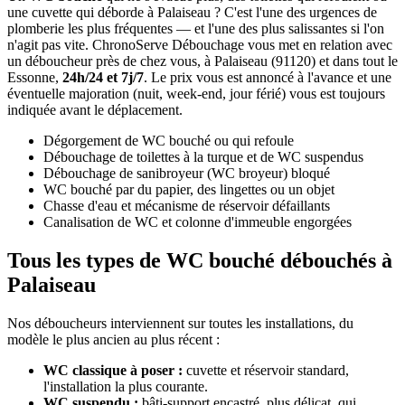
une cuvette qui déborde à Palaiseau ? C'est l'une des urgences de
plomberie les plus fréquentes — et l'une des plus salissantes si l'on
n'agit pas vite. ChronoServe Débouchage vous met en relation avec
un déboucheur près de chez vous, à Palaiseau (91120) et dans tout le
Essonne,
24h/24 et 7j/7
. Le prix vous est annoncé à l'avance et une
éventuelle majoration (nuit, week-end, jour férié) vous est toujours
indiquée avant le déplacement.
Dégorgement de WC bouché ou qui refoule
Débouchage de toilettes à la turque et de WC suspendus
Débouchage de sanibroyeur (WC broyeur) bloqué
WC bouché par du papier, des lingettes ou un objet
Chasse d'eau et mécanisme de réservoir défaillants
Canalisation de WC et colonne d'immeuble engorgées
Tous les types de WC bouché débouchés à
Palaiseau
Nos déboucheurs interviennent sur toutes les installations, du
modèle le plus ancien au plus récent :
WC classique à poser :
cuvette et réservoir standard,
l'installation la plus courante.
WC suspendu :
bâti-support encastré, plus délicat, qui