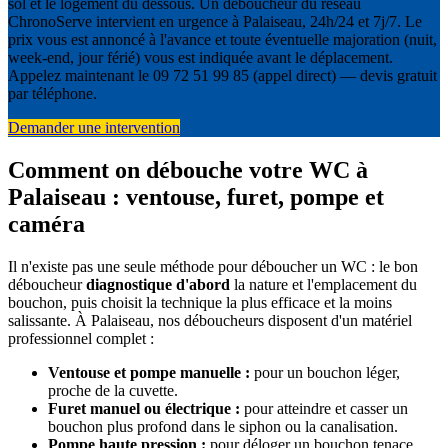
sol et le logement du dessous. Un déboucheur du réseau
ChronoServe intervient en urgence à Palaiseau, 24h/24 et 7j/7. Le
prix vous est annoncé à l'avance et toute éventuelle majoration (nuit,
week-end, jour férié) vous est indiquée avant le déplacement.
Appelez maintenant le 09 72 51 99 85 (appel direct) — devis gratuit
par téléphone.
Demander une intervention
Comment on débouche votre WC à
Palaiseau : ventouse, furet, pompe et
caméra
Il n'existe pas une seule méthode pour déboucher un WC : le bon
déboucheur
diagnostique d'abord
la nature et l'emplacement du
bouchon, puis choisit la technique la plus efficace et la moins
salissante. À Palaiseau, nos déboucheurs disposent d'un matériel
professionnel complet :
Ventouse et pompe manuelle :
pour un bouchon léger,
proche de la cuvette.
Furet manuel ou électrique :
pour atteindre et casser un
bouchon plus profond dans le siphon ou la canalisation.
Pompe haute pression :
pour déloger un bouchon tenace