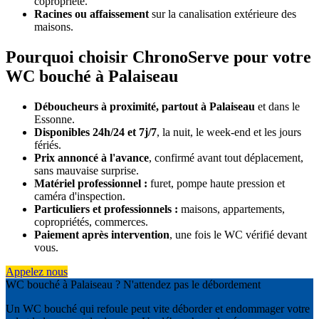
copropriété.
Racines ou affaissement
sur la canalisation extérieure des
maisons.
Pourquoi choisir ChronoServe pour votre
WC bouché à Palaiseau
Déboucheurs à proximité, partout à Palaiseau
et dans le
Essonne.
Disponibles 24h/24 et 7j/7
, la nuit, le week-end et les jours
fériés.
Prix annoncé à l'avance
, confirmé avant tout déplacement,
sans mauvaise surprise.
Matériel professionnel :
furet, pompe haute pression et
caméra d'inspection.
Particuliers et professionnels :
maisons, appartements,
copropriétés, commerces.
Paiement après intervention
, une fois le WC vérifié devant
vous.
Appelez nous
WC bouché à Palaiseau ? N'attendez pas le débordement
Un WC bouché qui refoule peut vite déborder et endommager votre