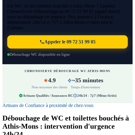
Un WC ou des toilettes bouchés à Athis-Mons ? Appelez
ChronoServe Débouchage au 09 72 51 99 85 (appel direct)
pour un dépannage en urgence. Prix annoncé à l'avance,
déplacement 24h/24 et 7j/7 à Athis-Mons et dans tout le
Essonne.
Appeler le 09 72 51 99 85
Débouchage WC disponible en ligne
CHRONOSERVE DÉBOUCHAGE WC ATHIS-MONS
4.9
~35 minutes
Note moyenne des clients
Temps d'intervention
Artisans Qualifiés / Assurances RC
24h/24 - 7j/7 (Même fériés)
Artisans de Confiance à proximité de chez-vous
Débouchage de WC et toilettes bouchés à
Athis-Mons : intervention d'urgence
24h/24