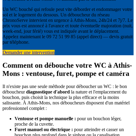
Un WC bouché qui refoule peut vite déborder et endommager votre
sol et le logement du dessous. Un déboucheur du réseau
ChronoServe intervient en urgence à Athis-Mons, 24h/24 et 7j/7. Le
prix vous est annoncé à l'avance et toute éventuelle majoration (nuit,
week-end, jour férié) vous est indiquée avant le déplacement.
Appelez maintenant le 09 72 51 99 85 (appel direct) — devis gratuit
par téléphone.
Demander une intervention
Comment on débouche votre WC à Athis-
Mons : ventouse, furet, pompe et caméra
Il n'existe pas une seule méthode pour déboucher un WC : le bon
déboucheur
diagnostique d'abord
la nature et l'emplacement du
bouchon, puis choisit la technique la plus efficace et la moins
salissante. À Athis-Mons, nos déboucheurs disposent d'un matériel
professionnel complet :
Ventouse et pompe manuelle :
pour un bouchon léger,
proche de la cuvette.
Furet manuel ou électrique :
pour atteindre et casser un
bouchon plus profond dans le siphon ou la canalisation.