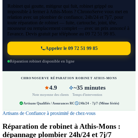
Robinet qui goutte, mitigeur qui fuit, robinet grippé ou
impossible à fermer à Athis-Mons ? ChronoServe vous met en
relation avec un plombier de confiance, 24h/24 et 7j/7, pour
toute réparation de robinet — fuite, cartouche, joint, tête,
mousseur ou remplacement complet — avec un prix annoncé à
l'avance. Devis gratuit par téléphone au 09 72 51 99 85.
Appeler le 09 72 51 99 85
Réparation robinet disponible en ligne
CHRONOSERVE RÉPARATION ROBINET ATHIS-MONS
4.9
~35 minutes
Note moyenne des clients
Temps d'intervention
Artisans Qualifiés / Assurances RC
24h/24 - 7j/7 (Même fériés)
Artisans de Confiance à proximité de chez-vous
Réparation de robinet à Athis-Mons :
dépannage plombier 24h/24 et 7j/7