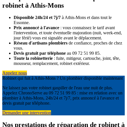
robinet à Athis-Mons
Disponible 24h/24 et 7j/7
à Athis-Mons et dans tout le
Essonne.
Prix annoncé à l'avance
: vous connaissez le tarif avant
l'intervention, et toute éventuelle majoration (nuit, week-end,
jour férié) vous est signalée avant le déplacement.
Réseau d'artisans plombiers
de confiance, proches de chez
vous.
Devis gratuit par téléphone
au 09 72 51 99 85.
Toute la robinetterie
: fuite, mitigeur, cartouche, joint, tête,
mousseur, remplacement, robinet extérieur.
Appelez nous
Robinet qui fuit à Athis-Mons ? Un plombier disponible maintenant
Ne laissez pas votre robinet gaspiller de l'eau une nuit de plus.
Appelez ChronoServe au 09 72 51 99 85 : mise en relation avec un
plombier à Athis-Mons, 24h/24 et 7j/7, prix annoncé à l'avance et
devis gratuit par téléphone.
Demander une intervention
Nos prestations de réparation de robinet à