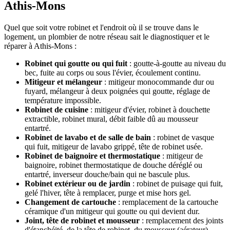
Athis-Mons
Quel que soit votre robinet et l'endroit où il se trouve dans le
logement, un plombier de notre réseau sait le diagnostiquer et le
réparer à Athis-Mons :
Robinet qui goutte ou qui fuit
: goutte-à-goutte au niveau du
bec, fuite au corps ou sous l'évier, écoulement continu.
Mitigeur et mélangeur
: mitigeur monocommande dur ou
fuyard, mélangeur à deux poignées qui goutte, réglage de
température impossible.
Robinet de cuisine
: mitigeur d'évier, robinet à douchette
extractible, robinet mural, débit faible dû au mousseur
entartré.
Robinet de lavabo et de salle de bain
: robinet de vasque
qui fuit, mitigeur de lavabo grippé, tête de robinet usée.
Robinet de baignoire et thermostatique
: mitigeur de
baignoire, robinet thermostatique de douche déréglé ou
entartré, inverseur douche/bain qui ne bascule plus.
Robinet extérieur ou de jardin
: robinet de puisage qui fuit,
gelé l'hiver, tête à remplacer, purge et mise hors gel.
Changement de cartouche
: remplacement de la cartouche
céramique d'un mitigeur qui goutte ou qui devient dur.
Joint, tête de robinet et mousseur
: remplacement des joints
d'étanchéité, de la tête de robinet, du mousseur (aérateur)