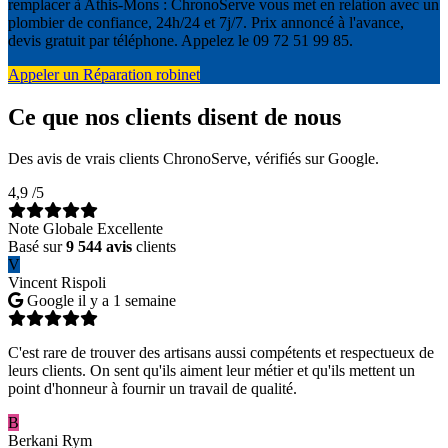
remplacer à Athis-Mons : ChronoServe vous met en relation avec un
plombier de confiance, 24h/24 et 7j/7. Prix annoncé à l'avance,
devis gratuit par téléphone. Appelez le 09 72 51 99 85.
Appeler un Réparation robinet
Ce que nos clients disent de nous
Des avis de vrais clients ChronoServe, vérifiés sur Google.
4,9
/5
Note Globale Excellente
Basé sur
9 544 avis
clients
V
Vincent Rispoli
Google
il y a 1 semaine
C'est rare de trouver des artisans aussi compétents et respectueux de
leurs clients. On sent qu'ils aiment leur métier et qu'ils mettent un
point d'honneur à fournir un travail de qualité.
B
Berkani Rym