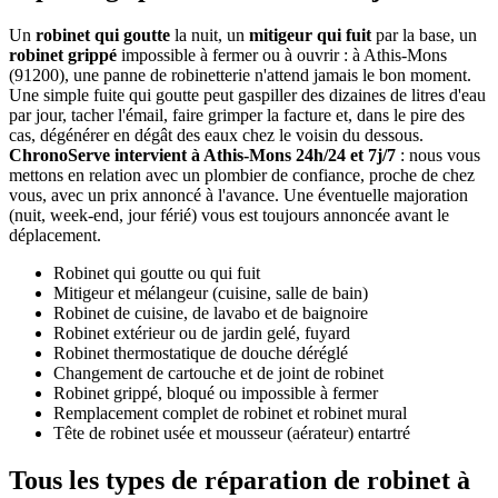
Un
robinet qui goutte
la nuit, un
mitigeur qui fuit
par la base, un
robinet grippé
impossible à fermer ou à ouvrir : à Athis-Mons
(91200), une panne de robinetterie n'attend jamais le bon moment.
Une simple fuite qui goutte peut gaspiller des dizaines de litres d'eau
par jour, tacher l'émail, faire grimper la facture et, dans le pire des
cas, dégénérer en dégât des eaux chez le voisin du dessous.
ChronoServe intervient à Athis-Mons 24h/24 et 7j/7
: nous vous
mettons en relation avec un plombier de confiance, proche de chez
vous, avec un prix annoncé à l'avance. Une éventuelle majoration
(nuit, week-end, jour férié) vous est toujours annoncée avant le
déplacement.
Robinet qui goutte ou qui fuit
Mitigeur et mélangeur (cuisine, salle de bain)
Robinet de cuisine, de lavabo et de baignoire
Robinet extérieur ou de jardin gelé, fuyard
Robinet thermostatique de douche déréglé
Changement de cartouche et de joint de robinet
Robinet grippé, bloqué ou impossible à fermer
Remplacement complet de robinet et robinet mural
Tête de robinet usée et mousseur (aérateur) entartré
Tous les types de réparation de robinet à