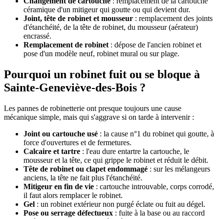
Changement de cartouche
: remplacement de la cartouche
céramique d'un mitigeur qui goutte ou qui devient dur.
Joint, tête de robinet et mousseur
: remplacement des joints
d'étanchéité, de la tête de robinet, du mousseur (aérateur)
encrassé.
Remplacement de robinet
: dépose de l'ancien robinet et
pose d'un modèle neuf, robinet mural ou sur plage.
Pourquoi un robinet fuit ou se bloque à
Sainte-Geneviève-des-Bois ?
Les pannes de robinetterie ont presque toujours une cause
mécanique simple, mais qui s'aggrave si on tarde à intervenir :
Joint ou cartouche usé
: la cause n°1 du robinet qui goutte, à
force d'ouvertures et de fermetures.
Calcaire et tartre
: l'eau dure entartre la cartouche, le
mousseur et la tête, ce qui grippe le robinet et réduit le débit.
Tête de robinet ou clapet endommagé
: sur les mélangeurs
anciens, la tête ne fait plus l'étanchéité.
Mitigeur en fin de vie
: cartouche introuvable, corps corrodé,
il faut alors remplacer le robinet.
Gel
: un robinet extérieur non purgé éclate ou fuit au dégel.
Pose ou serrage défectueux
: fuite à la base ou au raccord