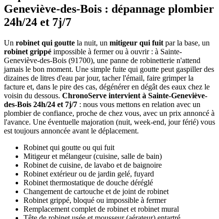
Geneviève-des-Bois : dépannage plombier
24h/24 et 7j/7
Un
robinet qui goutte
la nuit, un
mitigeur qui fuit
par la base, un
robinet grippé
impossible à fermer ou à ouvrir : à Sainte-
Geneviève-des-Bois (91700), une panne de robinetterie n'attend
jamais le bon moment. Une simple fuite qui goutte peut gaspiller des
dizaines de litres d'eau par jour, tacher l'émail, faire grimper la
facture et, dans le pire des cas, dégénérer en dégât des eaux chez le
voisin du dessous.
ChronoServe intervient à Sainte-Geneviève-
des-Bois 24h/24 et 7j/7
: nous vous mettons en relation avec un
plombier de confiance, proche de chez vous, avec un prix annoncé à
l'avance. Une éventuelle majoration (nuit, week-end, jour férié) vous
est toujours annoncée avant le déplacement.
Robinet qui goutte ou qui fuit
Mitigeur et mélangeur (cuisine, salle de bain)
Robinet de cuisine, de lavabo et de baignoire
Robinet extérieur ou de jardin gelé, fuyard
Robinet thermostatique de douche déréglé
Changement de cartouche et de joint de robinet
Robinet grippé, bloqué ou impossible à fermer
Remplacement complet de robinet et robinet mural
Tête de robinet usée et mousseur (aérateur) entartré