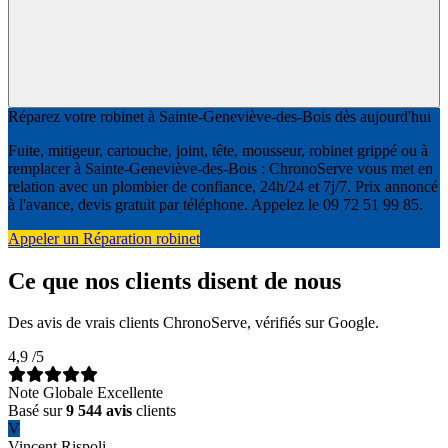
Réparez votre robinet à Sainte-Geneviève-des-Bois dès aujourd'hui
Fuite, mitigeur, cartouche, joint, tête, mousseur, robinet grippé ou à
remplacer à Sainte-Geneviève-des-Bois : ChronoServe vous met en
relation avec un plombier de confiance, 24h/24 et 7j/7. Prix annoncé
à l'avance, devis gratuit par téléphone. Appelez le 09 72 51 99 85.
Appeler un Réparation robinet
Ce que nos clients disent de nous
Des avis de vrais clients ChronoServe, vérifiés sur Google.
4,9
/5
Note Globale Excellente
Basé sur
9 544 avis
clients
V
Vincent Rispoli