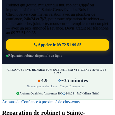
Robinet qui goutte, mitigeur qui fuit, robinet grippé ou
impossible à fermer à Sainte-Geneviève-des-Bois ?
ChronoServe vous met en relation avec un plombier de
confiance, 24h/24 et 7j/7, pour toute réparation de robinet —
fuite, cartouche, joint, tête, mousseur ou remplacement complet
— avec un prix annoncé à l'avance. Devis gratuit par téléphone
au 09 72 51 99 85.
Appeler le 09 72 51 99 85
Réparation robinet disponible en ligne
CHRONOSERVE RÉPARATION ROBINET SAINTE-GENEVIÈVE-DES-
BOIS
4.9
~35 minutes
Note moyenne des clients
Temps d'intervention
Artisans Qualifiés / Assurances RC
24h/24 - 7j/7 (Même fériés)
Artisans de Confiance à proximité de chez-vous
Réparation de robinet à Sainte-