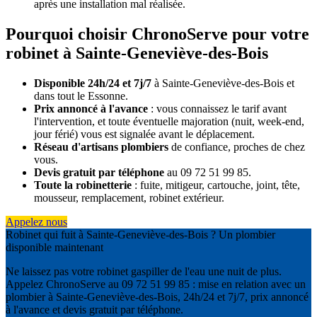
après une installation mal réalisée.
Pourquoi choisir ChronoServe pour votre
robinet à Sainte-Geneviève-des-Bois
Disponible 24h/24 et 7j/7
à Sainte-Geneviève-des-Bois et
dans tout le Essonne.
Prix annoncé à l'avance
: vous connaissez le tarif avant
l'intervention, et toute éventuelle majoration (nuit, week-end,
jour férié) vous est signalée avant le déplacement.
Réseau d'artisans plombiers
de confiance, proches de chez
vous.
Devis gratuit par téléphone
au 09 72 51 99 85.
Toute la robinetterie
: fuite, mitigeur, cartouche, joint, tête,
mousseur, remplacement, robinet extérieur.
Appelez nous
Robinet qui fuit à Sainte-Geneviève-des-Bois ? Un plombier
disponible maintenant
Ne laissez pas votre robinet gaspiller de l'eau une nuit de plus.
Appelez ChronoServe au 09 72 51 99 85 : mise en relation avec un
plombier à Sainte-Geneviève-des-Bois, 24h/24 et 7j/7, prix annoncé
à l'avance et devis gratuit par téléphone.