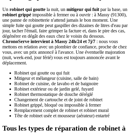
Un
robinet qui goutte
la nuit, un
mitigeur qui fuit
par la base, un
robinet grippé
impossible à fermer ou à ouvrir : à Massy (91300),
une panne de robinetterie n'attend jamais le bon moment. Une
simple fuite qui goutte peut gaspiller des dizaines de litres d'eau par
jour, tacher l'émail, faire grimper la facture et, dans le pire des cas,
dégénérer en dégât des eaux chez le voisin du dessous.
ChronoServe intervient à Massy 24h/24 et 7j/7
: nous vous
mettons en relation avec un plombier de confiance, proche de chez
vous, avec un prix annoncé à l'avance. Une éventuelle majoration
(nuit, week-end, jour férié) vous est toujours annoncée avant le
déplacement.
Robinet qui goutte ou qui fuit
Mitigeur et mélangeur (cuisine, salle de bain)
Robinet de cuisine, de lavabo et de baignoire
Robinet extérieur ou de jardin gelé, fuyard
Robinet thermostatique de douche déréglé
Changement de cartouche et de joint de robinet
Robinet grippé, bloqué ou impossible à fermer
Remplacement complet de robinet et robinet mural
Tête de robinet usée et mousseur (aérateur) entartré
Tous les types de réparation de robinet à