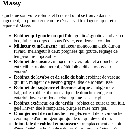
Massy
Quel que soit votre robinet et l'endroit où il se trouve dans le
logement, un plombier de notre réseau sait le diagnostiquer et le
réparer à Massy :
Robinet qui goutte ou qui fuit
: goutte-à-goutte au niveau du
bec, fuite au corps ou sous l'évier, écoulement continu.
Mitigeur et mélangeur
: mitigeur monocommande dur ou
fuyard, mélangeur à deux poignées qui goutte, réglage de
température impossible.
Robinet de cuisine
: mitigeur d'évier, robinet à douchette
extractible, robinet mural, débit faible dû au mousseur
entartré.
Robinet de lavabo et de salle de bain
: robinet de vasque
qui fuit, mitigeur de lavabo grippé, tête de robinet usée.
Robinet de baignoire et thermostatique
: mitigeur de
baignoire, robinet thermostatique de douche déréglé ou
entartré, inverseur douche/bain qui ne bascule plus.
Robinet extérieur ou de jardin
: robinet de puisage qui fuit,
gelé l'hiver, tête à remplacer, purge et mise hors gel.
Changement de cartouche
: remplacement de la cartouche
céramique d'un mitigeur qui goutte ou qui devient dur.
Joint, tête de robinet et mousseur
: remplacement des joints
d'étanchéité, de la tête de robinet, du mousseur (aérateur)