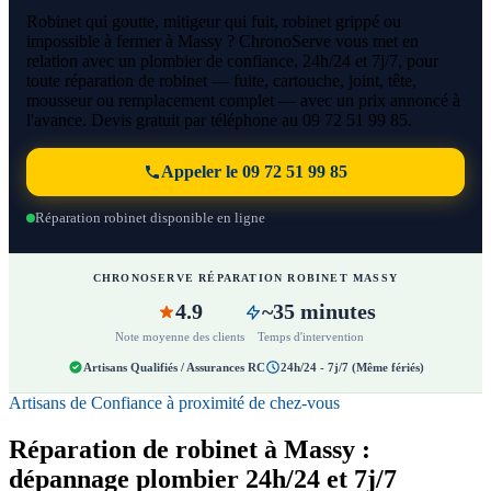
Robinet qui goutte, mitigeur qui fuit, robinet grippé ou
impossible à fermer à Massy ? ChronoServe vous met en
relation avec un plombier de confiance, 24h/24 et 7j/7, pour
toute réparation de robinet — fuite, cartouche, joint, tête,
mousseur ou remplacement complet — avec un prix annoncé à
l'avance. Devis gratuit par téléphone au 09 72 51 99 85.
Appeler le 09 72 51 99 85
Réparation robinet disponible en ligne
CHRONOSERVE RÉPARATION ROBINET MASSY
4.9
~35 minutes
Note moyenne des clients
Temps d'intervention
Artisans Qualifiés / Assurances RC
24h/24 - 7j/7 (Même fériés)
Artisans de Confiance à proximité de chez-vous
Réparation de robinet à Massy :
dépannage plombier 24h/24 et 7j/7