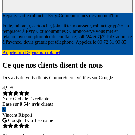
Réparez votre robinet à Évry-Courcouronnes dès aujourd'hui
Fuite, mitigeur, cartouche, joint, tête, mousseur, robinet grippé ou à
remplacer à Évry-Courcouronnes : ChronoServe vous met en
relation avec un plombier de confiance, 24h/24 et 7j/7. Prix annoncé
à l'avance, devis gratuit par téléphone. Appelez le 09 72 51 99 85.
Appeler un Réparation robinet
Ce que nos clients disent de nous
Des avis de vrais clients ChronoServe, vérifiés sur Google.
4,9
/5
Note Globale Excellente
Basé sur
9 544 avis
clients
V
Vincent Rispoli
Google
il y a 1 semaine