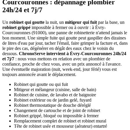
Courcouronnes : dépannage plombier
24h/24 et 7j/7
Un
robinet qui goutte
la nuit, un
mitigeur qui fuit
par la base, un
robinet grippé
impossible à fermer ou à ouvrir : à Évry-
Courcouronnes (91000), une panne de robinetterie n'attend jamais le
bon moment. Une simple fuite qui goutte peut gaspiller des dizaines
de litres d'eau par jour, tacher l'émail, faire grimper la facture et, dans
le pire des cas, dégénérer en dégât des eaux chez le voisin du
dessous.
ChronoServe intervient à Évry-Courcouronnes 24h/24
et 7j/7
: nous vous mettons en relation avec un plombier de
confiance, proche de chez vous, avec un prix annoncé à l'avance.
Une éventuelle majoration (nuit, week-end, jour férié) vous est
toujours annoncée avant le déplacement.
Robinet qui goutte ou qui fuit
Mitigeur et mélangeur (cuisine, salle de bain)
Robinet de cuisine, de lavabo et de baignoire
Robinet extérieur ou de jardin gelé, fuyard
Robinet thermostatique de douche déréglé
Changement de cartouche et de joint de robinet
Robinet grippé, bloqué ou impossible à fermer
Remplacement complet de robinet et robinet mural
Tête de robinet usée et mousseur (aérateur) entartré