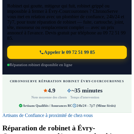
Robinet qui goutte, mitigeur qui fuit, robinet grippé ou
impossible à fermer à Évry-Courcouronnes ? ChronoServe
vous met en relation avec un plombier de confiance, 24h/24 et
7j/7, pour toute réparation de robinet — fuite, cartouche, joint,
tête, mousseur ou remplacement complet — avec un prix
annoncé à l'avance. Devis gratuit par téléphone au 09 72 51 99
85.
Appeler le 09 72 51 99 85
Réparation robinet disponible en ligne
CHRONOSERVE RÉPARATION ROBINET ÉVRY-COURCOURONNES
4.9
~35 minutes
Note moyenne des clients
Temps d'intervention
Artisans Qualifiés / Assurances RC
24h/24 - 7j/7 (Même fériés)
Artisans de Confiance à proximité de chez-vous
Réparation de robinet à Évry-