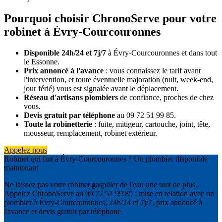
Pourquoi choisir ChronoServe pour votre
robinet à Évry-Courcouronnes
Disponible 24h/24 et 7j/7
à Évry-Courcouronnes et dans tout
le Essonne.
Prix annoncé à l'avance
: vous connaissez le tarif avant
l'intervention, et toute éventuelle majoration (nuit, week-end,
jour férié) vous est signalée avant le déplacement.
Réseau d'artisans plombiers
de confiance, proches de chez
vous.
Devis gratuit par téléphone
au 09 72 51 99 85.
Toute la robinetterie
: fuite, mitigeur, cartouche, joint, tête,
mousseur, remplacement, robinet extérieur.
Appelez nous
Robinet qui fuit à Évry-Courcouronnes ? Un plombier disponible
maintenant
Ne laissez pas votre robinet gaspiller de l'eau une nuit de plus.
Appelez ChronoServe au 09 72 51 99 85 : mise en relation avec un
plombier à Évry-Courcouronnes, 24h/24 et 7j/7, prix annoncé à
l'avance et devis gratuit par téléphone.