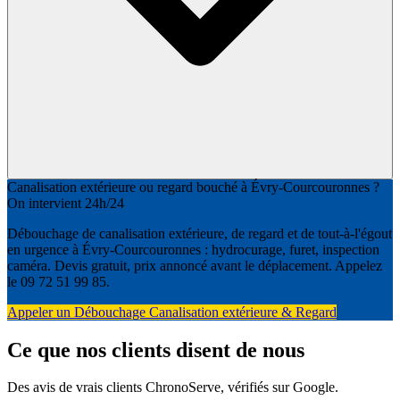
Canalisation extérieure ou regard bouché à Évry-Courcouronnes ?
On intervient 24h/24
Débouchage de canalisation extérieure, de regard et de tout-à-l'égout
en urgence à Évry-Courcouronnes : hydrocurage, furet, inspection
caméra. Devis gratuit, prix annoncé avant le déplacement. Appelez
le 09 72 51 99 85.
Appeler un Débouchage Canalisation extérieure & Regard
Ce que nos clients disent de nous
Des avis de vrais clients ChronoServe, vérifiés sur Google.