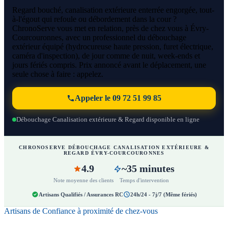
Regard bouché, canalisation extérieure enterrée engorgée, tout-
à-l'égout qui refoule ou débordement dans la cour ?
ChronoServe vous met en relation, près de chez vous à Évry-
Courcouronnes, avec un professionnel du débouchage
extérieur équipé (hydrocureuse haute pression, furet électrique,
caméra d'inspection), de jour comme de nuit, week-ends et
jours fériés compris. Prix annoncé avant le déplacement, une
seule chose à faire : appelez.
Appeler le 09 72 51 99 85
Débouchage Canalisation extérieure & Regard disponible en ligne
CHRONOSERVE DÉBOUCHAGE CANALISATION EXTÉRIEURE &
REGARD ÉVRY-COURCOURONNES
4.9
~35 minutes
Note moyenne des clients
Temps d'intervention
Artisans Qualifiés / Assurances RC
24h/24 - 7j/7 (Même fériés)
Artisans de Confiance à proximité de chez-vous