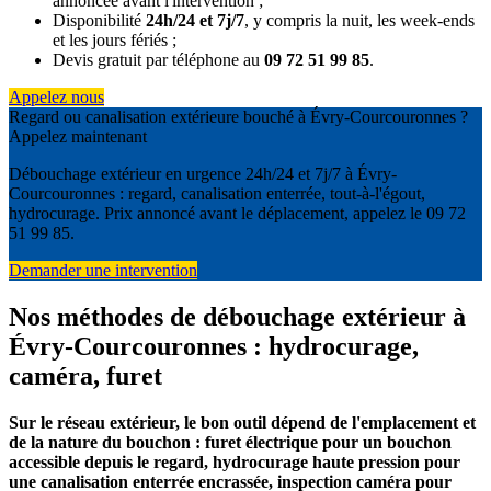
annoncée avant l'intervention ;
Disponibilité
24h/24 et 7j/7
, y compris la nuit, les week-ends
et les jours fériés ;
Devis gratuit par téléphone au
09 72 51 99 85
.
Appelez nous
Regard ou canalisation extérieure bouché à Évry-Courcouronnes ?
Appelez maintenant
Débouchage extérieur en urgence 24h/24 et 7j/7 à Évry-
Courcouronnes : regard, canalisation enterrée, tout-à-l'égout,
hydrocurage. Prix annoncé avant le déplacement, appelez le 09 72
51 99 85.
Demander une intervention
Nos méthodes de débouchage extérieur à
Évry-Courcouronnes : hydrocurage,
caméra, furet
Sur le réseau extérieur, le bon outil dépend de l'emplacement et
de la nature du bouchon : furet électrique pour un bouchon
accessible depuis le regard, hydrocurage haute pression pour
une canalisation enterrée encrassée, inspection caméra pour