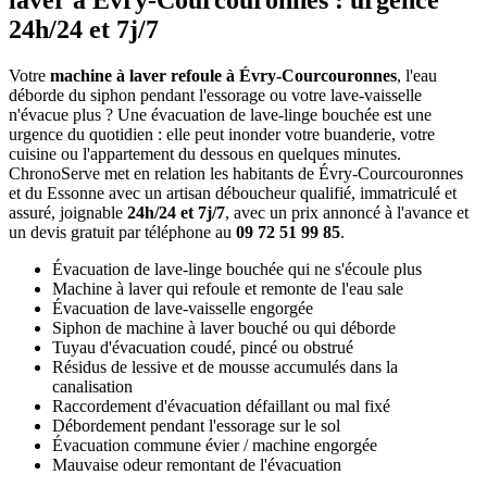
laver à Évry-Courcouronnes : urgence
24h/24 et 7j/7
Votre
machine à laver refoule à Évry-Courcouronnes
, l'eau
déborde du siphon pendant l'essorage ou votre lave-vaisselle
n'évacue plus ? Une évacuation de lave-linge bouchée est une
urgence du quotidien : elle peut inonder votre buanderie, votre
cuisine ou l'appartement du dessous en quelques minutes.
ChronoServe met en relation les habitants de Évry-Courcouronnes
et du Essonne avec un artisan déboucheur qualifié, immatriculé et
assuré, joignable
24h/24 et 7j/7
, avec un prix annoncé à l'avance et
un devis gratuit par téléphone au
09 72 51 99 85
.
Évacuation de lave-linge bouchée qui ne s'écoule plus
Machine à laver qui refoule et remonte de l'eau sale
Évacuation de lave-vaisselle engorgée
Siphon de machine à laver bouché ou qui déborde
Tuyau d'évacuation coudé, pincé ou obstrué
Résidus de lessive et de mousse accumulés dans la
canalisation
Raccordement d'évacuation défaillant ou mal fixé
Débordement pendant l'essorage sur le sol
Évacuation commune évier / machine engorgée
Mauvaise odeur remontant de l'évacuation