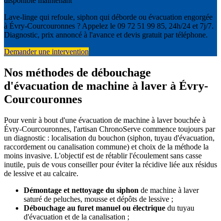
disponible maintenant
Lave-linge qui refoule, siphon qui déborde ou évacuation engorgée
à Évry-Courcouronnes ? Appelez le 09 72 51 99 85, 24h/24 et 7j/7.
Diagnostic, prix annoncé à l'avance et devis gratuit par téléphone.
Demander une intervention
Nos méthodes de débouchage
d'évacuation de machine à laver à Évry-
Courcouronnes
Pour venir à bout d'une évacuation de machine à laver bouchée à
Évry-Courcouronnes, l'artisan ChronoServe commence toujours par
un diagnostic : localisation du bouchon (siphon, tuyau d'évacuation,
raccordement ou canalisation commune) et choix de la méthode la
moins invasive. L'objectif est de rétablir l'écoulement sans casse
inutile, puis de vous conseiller pour éviter la récidive liée aux résidus
de lessive et au calcaire.
Démontage et nettoyage du siphon
de machine à laver
saturé de peluches, mousse et dépôts de lessive ;
Débouchage au furet manuel ou électrique
du tuyau
d'évacuation et de la canalisation ;