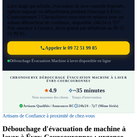
Lave-linge qui refoule, évacuation de lave-vaisselle bouchée,
siphon engorgé ou débordement pendant l'essorage à Évry-
Courcouronnes ? ChronoServe vous met en relation avec un
artisan déboucheur de confiance, disponible 24h/24 et 7j/7.
Prix annoncé à l'avance, devis gratuit par téléphone au 09 72
51 99 85.
Appeler le 09 72 51 99 85
Débouchage Évacuation Machine à laver disponible en ligne
CHRONOSERVE DÉBOUCHAGE ÉVACUATION MACHINE À LAVER
ÉVRY-COURCOURONNES
4.9
~35 minutes
Note moyenne des clients
Temps d'intervention
Artisans Qualifiés / Assurances RC
24h/24 - 7j/7 (Même fériés)
Artisans de Confiance à proximité de chez-vous
Débouchage d'évacuation de machine à