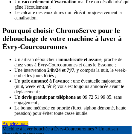
Un
raccordement d'évacuation
mal fixé ou désolidarisé qui
gêne l'écoulement ;
Le calcaire des eaux dures qui rétrécit progressivement la
canalisation.
Pourquoi choisir ChronoServe pour le
débouchage de votre machine à laver à
Évry-Courcouronnes
Un artisan déboucheur
immatriculé et assuré
, proche de
chez vous à Évry-Courcouronnes et dans le Essonne ;
Une intervention
24h/24 et 7j/7
, y compris la nuit, le week-
end et les jours fériés ;
Un
prix annoncé à l'avance
: une éventuelle majoration
(nuit, week-end, férié) vous est toujours annoncée avant le
déplacement ;
Un
devis gratuit par téléphone
au 09 72 51 99 85, sans
engagement ;
La bonne méthode en priorité (furet, siphon démonté, haute
pression) pour éviter toute casse inutile.
Appelez nous
Machine à laver bouchée à Évry-Courcouronnes ? Un artisan