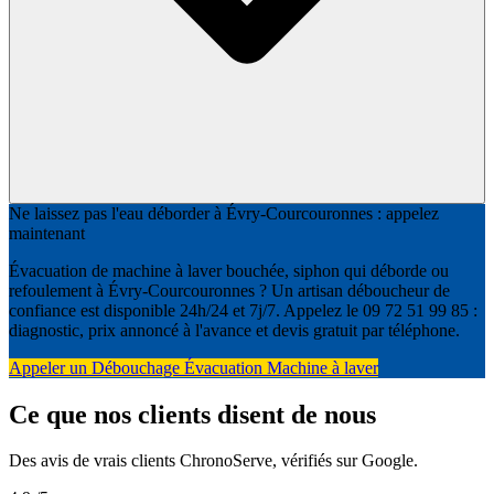
Ne laissez pas l'eau déborder à Évry-Courcouronnes : appelez
maintenant
Évacuation de machine à laver bouchée, siphon qui déborde ou
refoulement à Évry-Courcouronnes ? Un artisan déboucheur de
confiance est disponible 24h/24 et 7j/7. Appelez le 09 72 51 99 85 :
diagnostic, prix annoncé à l'avance et devis gratuit par téléphone.
Appeler un Débouchage Évacuation Machine à laver
Ce que nos clients disent de nous
Des avis de vrais clients ChronoServe, vérifiés sur Google.