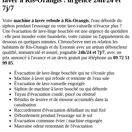
laver à Ris-Orangis : urgence 24h/24 et
7j/7
Votre
machine à laver refoule à Ris-Orangis
, l'eau déborde du
siphon pendant l'essorage ou votre lave-vaisselle n'évacue plus ?
Une évacuation de lave-linge bouchée est une urgence du quotidien
: elle peut inonder votre buanderie, votre cuisine ou l'appartement du
dessous en quelques minutes. ChronoServe met en relation les
habitants de Ris-Orangis et du Essonne avec un artisan déboucheur
qualifié, immatriculé et assuré, joignable
24h/24 et 7j/7
, avec un
prix annoncé à l'avance et un devis gratuit par téléphone au
09 72 51
99 85
.
Évacuation de lave-linge bouchée qui ne s'écoule plus
Machine à laver qui refoule et remonte de l'eau sale
Évacuation de lave-vaisselle engorgée
Siphon de machine à laver bouché ou qui déborde
Tuyau d'évacuation coudé, pincé ou obstrué
Résidus de lessive et de mousse accumulés dans la
canalisation
Raccordement d'évacuation défaillant ou mal fixé
Débordement pendant l'essorage sur le sol
Évacuation commune évier / machine engorgée
Mauvaise odeur remontant de l'évacuation