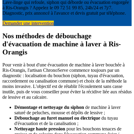
Lave-linge qui refoule, siphon qui déborde ou évacuation engorgée
à Ris-Orangis ? Appelez le 09 72 51 99 85, 24h/24 et 7j/7.
Diagnostic, prix annoncé à l'avance et devis gratuit par téléphone.
Demander une intervention
Nos méthodes de débouchage
d'évacuation de machine à laver à Ris-
Orangis
Pour venir à bout d'une évacuation de machine à laver bouchée à
Ris-Orangis, l'artisan ChronoServe commence toujours par un
diagnostic : localisation du bouchon (siphon, tuyau d'évacuation,
raccordement ou canalisation commune) et choix de la méthode la
moins invasive. L'objectif est de rétablir l'écoulement sans casse
inutile, puis de vous conseiller pour éviter la récidive liée aux résidus
de lessive et au calcaire.
Démontage et nettoyage du siphon
de machine à laver
saturé de peluches, mousse et dépôts de lessive ;
Débouchage au furet manuel ou électrique
du tuyau
d'évacuation et de la canalisation ;
Nettoyage haute pression
pour les bouchons tenaces de