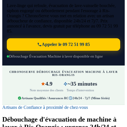
Lave-linge qui refoule, évacuation de lave-vaisselle bouchée,
siphon engorgé ou débordement pendant l'essorage à Ris-
Orangis ? ChronoServe vous met en relation avec un artisan
déboucheur de confiance, disponible 24h/24 et 7j/7. Prix
annoncé à l'avance, devis gratuit par téléphone au 09 72 51 99
85.
Appeler le 09 72 51 99 85
Débouchage Évacuation Machine à laver disponible en ligne
CHRONOSERVE DÉBOUCHAGE ÉVACUATION MACHINE À LAVER
RIS-ORANGIS
4.9
~35 minutes
Note moyenne des clients
Temps d'intervention
Artisans Qualifiés / Assurances RC
24h/24 - 7j/7 (Même fériés)
Artisans de Confiance à proximité de chez-vous
Débouchage d'évacuation de machine à