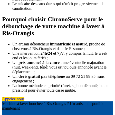
Le calcaire des eaux dures qui rétrécit progressivement la
canalisation.
Pourquoi choisir ChronoServe pour le
débouchage de votre machine à laver à
Ris-Orangis
Un artisan déboucheur
immatriculé et assuré
, proche de
chez vous à Ris-Orangis et dans le Essonne ;
Une intervention
24h/24 et 7j/7
, y compris la nuit, le week-
end et les jours fériés ;
Un
prix annoncé à l'avance
: une éventuelle majoration
(nuit, week-end, férié) vous est toujours annoncée avant le
déplacement ;
Un
devis gratuit par téléphone
au 09 72 51 99 85, sans
engagement ;
La bonne méthode en priorité (furet, siphon démonté, haute
pression) pour éviter toute casse inutile.
Appelez nous
Machine à laver bouchée à Ris-Orangis ? Un artisan disponible
maintenant