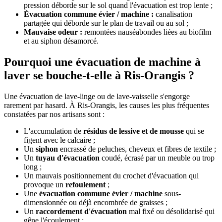
pression déborde sur le sol quand l'évacuation est trop lente ;
Évacuation commune évier / machine :
canalisation
partagée qui déborde sur le plan de travail ou au sol ;
Mauvaise odeur :
remontées nauséabondes liées au biofilm
et au siphon désamorcé.
Pourquoi une évacuation de machine à
laver se bouche-t-elle à Ris-Orangis ?
Une évacuation de lave-linge ou de lave-vaisselle s'engorge
rarement par hasard. À Ris-Orangis, les causes les plus fréquentes
constatées par nos artisans sont :
L'accumulation de
résidus de lessive et de mousse
qui se
figent avec le calcaire ;
Un
siphon
encrassé de peluches, cheveux et fibres de textile ;
Un
tuyau d'évacuation
coudé, écrasé par un meuble ou trop
long ;
Un mauvais positionnement du crochet d'évacuation qui
provoque un
refoulement
;
Une
évacuation commune évier / machine
sous-
dimensionnée ou déjà encombrée de graisses ;
Un
raccordement d'évacuation
mal fixé ou désolidarisé qui
gêne l'écoulement ;