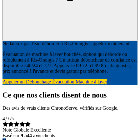
Ne laissez pas l'eau déborder à Ris-Orangis : appelez maintenant
Évacuation de machine à laver bouchée, siphon qui déborde ou
refoulement à Ris-Orangis ? Un artisan déboucheur de confiance est
disponible 24h/24 et 7j/7. Appelez le 09 72 51 99 85 : diagnostic,
prix annoncé à l'avance et devis gratuit par téléphone.
Appeler un Débouchage Évacuation Machine à laver
Ce que nos clients disent de nous
Des avis de vrais clients ChronoServe, vérifiés sur Google.
4,9
/5
Note Globale Excellente
Basé sur
9 544 avis
clients