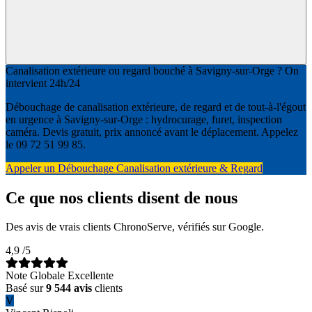
Canalisation extérieure ou regard bouché à Savigny-sur-Orge ? On
intervient 24h/24
Débouchage de canalisation extérieure, de regard et de tout-à-l'égout
en urgence à Savigny-sur-Orge : hydrocurage, furet, inspection
caméra. Devis gratuit, prix annoncé avant le déplacement. Appelez
le 09 72 51 99 85.
Appeler un Débouchage Canalisation extérieure & Regard
Ce que nos clients disent de nous
Des avis de vrais clients ChronoServe, vérifiés sur Google.
4,9
/5
Note Globale Excellente
Basé sur
9 544 avis
clients
V