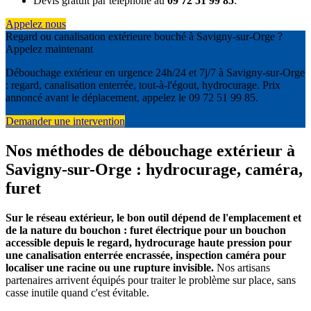
Devis gratuit par téléphone au
09 72 51 99 85
.
Appelez nous
Regard ou canalisation extérieure bouché à Savigny-sur-Orge ?
Appelez maintenant
Débouchage extérieur en urgence 24h/24 et 7j/7 à Savigny-sur-Orge
: regard, canalisation enterrée, tout-à-l'égout, hydrocurage. Prix
annoncé avant le déplacement, appelez le 09 72 51 99 85.
Demander une intervention
Nos méthodes de débouchage extérieur à
Savigny-sur-Orge : hydrocurage, caméra,
furet
Sur le réseau extérieur, le bon outil dépend de l'emplacement et
de la nature du bouchon : furet électrique pour un bouchon
accessible depuis le regard, hydrocurage haute pression pour
une canalisation enterrée encrassée, inspection caméra pour
localiser une racine ou une rupture invisible.
Nos artisans
partenaires arrivent équipés pour traiter le problème sur place, sans
casse inutile quand c'est évitable.