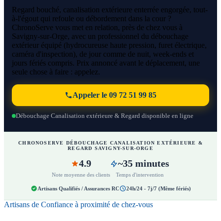
Regard bouché, canalisation extérieure enterrée engorgée, tout-
à-l'égout qui refoule ou débordement dans la cour ?
ChronoServe vous met en relation, près de chez vous à
Savigny-sur-Orge, avec un professionnel du débouchage
extérieur équipé (hydrocureuse haute pression, furet électrique,
caméra d'inspection), de jour comme de nuit, week-ends et
jours fériés compris. Prix annoncé avant le déplacement, une
seule chose à faire : appelez.
Appeler le 09 72 51 99 85
Débouchage Canalisation extérieure & Regard disponible en ligne
CHRONOSERVE DÉBOUCHAGE CANALISATION EXTÉRIEURE &
REGARD SAVIGNY-SUR-ORGE
4.9
~35 minutes
Note moyenne des clients
Temps d'intervention
Artisans Qualifiés / Assurances RC
24h/24 - 7j/7 (Même fériés)
Artisans de Confiance à proximité de chez-vous