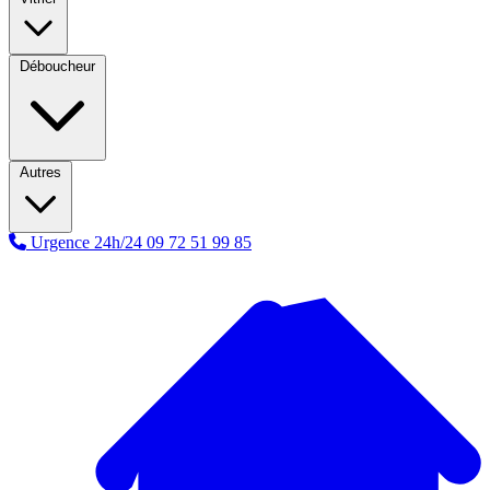
Déboucheur
Autres
Urgence 24h/24
09 72 51 99 85
A