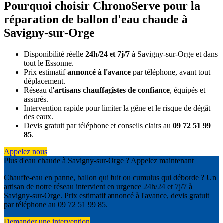
Pourquoi choisir ChronoServe pour la
réparation de ballon d'eau chaude à
Savigny-sur-Orge
Disponibilité réelle
24h/24 et 7j/7
à Savigny-sur-Orge et dans
tout le Essonne.
Prix estimatif
annoncé à l'avance
par téléphone, avant tout
déplacement.
Réseau d'
artisans chauffagistes de confiance
, équipés et
assurés.
Intervention rapide pour limiter la gêne et le risque de dégât
des eaux.
Devis gratuit par téléphone et conseils clairs au
09 72 51 99
85
.
Appelez nous
Plus d'eau chaude à Savigny-sur-Orge ? Appelez maintenant
Chauffe-eau en panne, ballon qui fuit ou cumulus qui déborde ? Un
artisan de notre réseau intervient en urgence 24h/24 et 7j/7 à
Savigny-sur-Orge. Prix estimatif annoncé à l'avance, devis gratuit
par téléphone au 09 72 51 99 85.
Demander une intervention