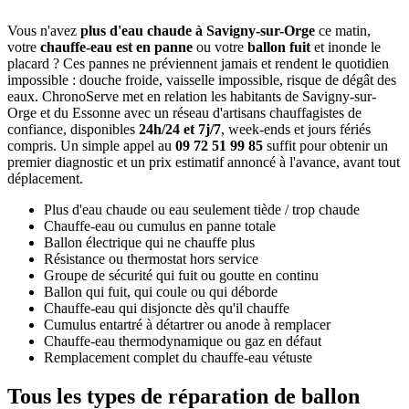
Vous n'avez
plus d'eau chaude à Savigny-sur-Orge
ce matin,
votre
chauffe-eau est en panne
ou votre
ballon fuit
et inonde le
placard ? Ces pannes ne préviennent jamais et rendent le quotidien
impossible : douche froide, vaisselle impossible, risque de dégât des
eaux. ChronoServe met en relation les habitants de Savigny-sur-
Orge et du Essonne avec un réseau d'artisans chauffagistes de
confiance, disponibles
24h/24 et 7j/7
, week-ends et jours fériés
compris. Un simple appel au
09 72 51 99 85
suffit pour obtenir un
premier diagnostic et un prix estimatif annoncé à l'avance, avant tout
déplacement.
Plus d'eau chaude ou eau seulement tiède / trop chaude
Chauffe-eau ou cumulus en panne totale
Ballon électrique qui ne chauffe plus
Résistance ou thermostat hors service
Groupe de sécurité qui fuit ou goutte en continu
Ballon qui fuit, qui coule ou qui déborde
Chauffe-eau qui disjoncte dès qu'il chauffe
Cumulus entartré à détartrer ou anode à remplacer
Chauffe-eau thermodynamique ou gaz en défaut
Remplacement complet du chauffe-eau vétuste
Tous les types de réparation de ballon