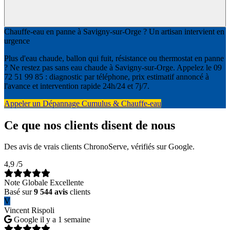
Chauffe-eau en panne à Savigny-sur-Orge ? Un artisan intervient en
urgence
Plus d'eau chaude, ballon qui fuit, résistance ou thermostat en panne
? Ne restez pas sans eau chaude à Savigny-sur-Orge. Appelez le 09
72 51 99 85 : diagnostic par téléphone, prix estimatif annoncé à
l'avance et intervention rapide 24h/24 et 7j/7.
Appeler un Dépannage Cumulus & Chauffe-eau
Ce que nos clients disent de nous
Des avis de vrais clients ChronoServe, vérifiés sur Google.
4,9
/5
Note Globale Excellente
Basé sur
9 544 avis
clients
V
Vincent Rispoli
Google
il y a 1 semaine