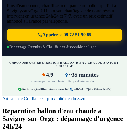
Plus d'eau chaude, chauffe-eau en panne ou ballon qui fuit à
Savigny-sur-Orge ? Un artisan chauffagiste de notre réseau
intervient en urgence 24h/24 et 7j/7, avec un prix estimatif
annoncé à l'avance par téléphone.
Appeler le 09 72 51 99 85
Dépannage Cumulus & Chauffe-eau disponible en ligne
CHRONOSERVE RÉPARATION BALLON D'EAU CHAUDE SAVIGNY-
SUR-ORGE
4.9
~35 minutes
Note moyenne des clients
Temps d'intervention
Artisans Qualifiés / Assurances RC
24h/24 - 7j/7 (Même fériés)
Artisans de Confiance à proximité de chez-vous
Réparation ballon d'eau chaude à
Savigny-sur-Orge : dépannage d'urgence
24h/24