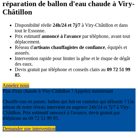
réparation de ballon d'eau chaude à Viry-
Châtillon
Disponibilité réelle
24h/24 et 7j/7
à Viry-Châtillon et dans
tout le Essonne.
Prix estimatif
annoncé à l'avance
par téléphone, avant tout
déplacement.
Réseau d'
artisans chauffagistes de confiance
, équipés et
assurés.
Intervention rapide pour limiter la gêne et le risque de dégât
des eaux.
Devis gratuit par téléphone et conseils clairs au
09 72 51 99
85
.
Appelez nous
Plus d'eau chaude à Viry-Châtillon ? Appelez maintenant
Chauffe-eau en panne, ballon qui fuit ou cumulus qui déborde ? Un
artisan de notre réseau intervient en urgence 24h/24 et 7j/7 à Viry-
Châtillon. Prix estimatif annoncé à l'avance, devis gratuit par
téléphone au 09 72 51 99 85.
Demander une intervention