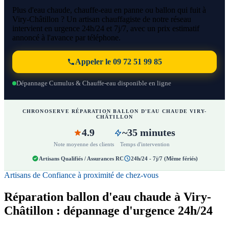
Plus d'eau chaude, chauffe-eau en panne ou ballon qui fuit à
Viry-Châtillon ? Un artisan chauffagiste de notre réseau
intervient en urgence 24h/24 et 7j/7, avec un prix estimatif
annoncé à l'avance par téléphone.
Appeler le 09 72 51 99 85
Dépannage Cumulus & Chauffe-eau disponible en ligne
CHRONOSERVE RÉPARATION BALLON D'EAU CHAUDE VIRY-
CHÂTILLON
4.9
~35 minutes
Note moyenne des clients
Temps d'intervention
Artisans Qualifiés / Assurances RC
24h/24 - 7j/7 (Même fériés)
Artisans de Confiance à proximité de chez-vous
Réparation ballon d'eau chaude à Viry-
Châtillon : dépannage d'urgence 24h/24