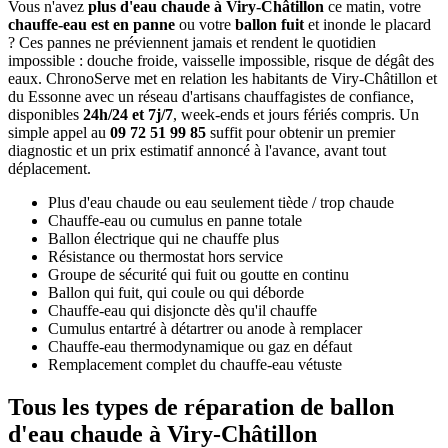
Vous n'avez
plus d'eau chaude à Viry-Châtillon
ce matin, votre
chauffe-eau est en panne
ou votre
ballon fuit
et inonde le placard
? Ces pannes ne préviennent jamais et rendent le quotidien
impossible : douche froide, vaisselle impossible, risque de dégât des
eaux. ChronoServe met en relation les habitants de Viry-Châtillon et
du Essonne avec un réseau d'artisans chauffagistes de confiance,
disponibles
24h/24 et 7j/7
, week-ends et jours fériés compris. Un
simple appel au
09 72 51 99 85
suffit pour obtenir un premier
diagnostic et un prix estimatif annoncé à l'avance, avant tout
déplacement.
Plus d'eau chaude ou eau seulement tiède / trop chaude
Chauffe-eau ou cumulus en panne totale
Ballon électrique qui ne chauffe plus
Résistance ou thermostat hors service
Groupe de sécurité qui fuit ou goutte en continu
Ballon qui fuit, qui coule ou qui déborde
Chauffe-eau qui disjoncte dès qu'il chauffe
Cumulus entartré à détartrer ou anode à remplacer
Chauffe-eau thermodynamique ou gaz en défaut
Remplacement complet du chauffe-eau vétuste
Tous les types de réparation de ballon
d'eau chaude à Viry-Châtillon