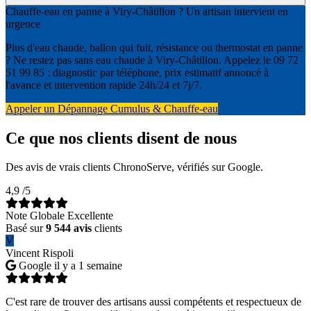
Chauffe-eau en panne à Viry-Châtillon ? Un artisan intervient en
urgence
Plus d'eau chaude, ballon qui fuit, résistance ou thermostat en panne
? Ne restez pas sans eau chaude à Viry-Châtillon. Appelez le 09 72
51 99 85 : diagnostic par téléphone, prix estimatif annoncé à
l'avance et intervention rapide 24h/24 et 7j/7.
Appeler un Dépannage Cumulus & Chauffe-eau
Ce que nos clients disent de nous
Des avis de vrais clients ChronoServe, vérifiés sur Google.
4,9
/5
Note Globale Excellente
Basé sur
9 544 avis
clients
V
Vincent Rispoli
Google
il y a 1 semaine
C'est rare de trouver des artisans aussi compétents et respectueux de