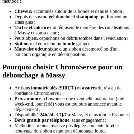
méthode :
Cheveux
accumulés autour de la bonde et dans le siphon ;
Dépôts de
savon, gel douche et shampoing
qui forment un
amas gras ;
Tartre et calcaire
qui réduisent le diamètre des canalisations
à Massy et son secteur ;
Petits objets, capuchons ou débris tombés dans l'évacuation ;
Siphon
mal entretenu ou
bonde
grippée ;
Mauvaise odeur
signe d'un siphon désamorcé ou d'un
bouchon organique en décomposition.
Pourquoi choisir ChronoServe pour un
débouchage à Massy
Artisans
immatriculés (SIRET) et assurés
du réseau de
confiance ChronoServe ;
Prix annoncé à l'avance
: une éventuelle majoration (nuit,
week-end, jour férié) vous est toujours annoncée avant le
déplacement ;
Disponibilité
24h/24 et 7j/7
à Massy et dans tout le Essonne ;
Devis gratuit par téléphone
, sans engagement ;
Méthode la moins invasive privilégiée : on tente furet et
nettoyage de siphon avant tout démontage lourd.