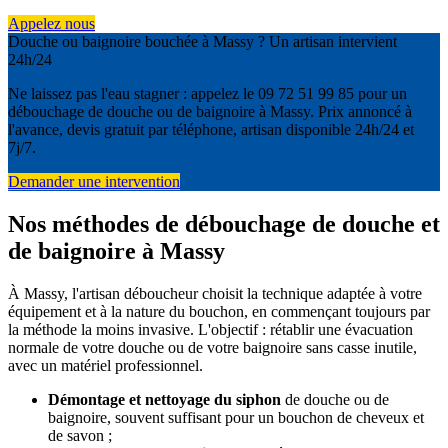
Appelez nous
Douche ou baignoire bouchée à Massy ? Un artisan intervient
24h/24
Ne laissez pas l'eau stagner : appelez le 09 72 51 99 85 pour un
débouchage de douche ou de baignoire à Massy. Prix annoncé à
l'avance, devis gratuit par téléphone, artisan disponible 24h/24 et
7j/7.
Demander une intervention
Nos méthodes de débouchage de douche et
de baignoire à Massy
À Massy, l'artisan déboucheur choisit la technique adaptée à votre
équipement et à la nature du bouchon, en commençant toujours par
la méthode la moins invasive. L'objectif : rétablir une évacuation
normale de votre douche ou de votre baignoire sans casse inutile,
avec un matériel professionnel.
Démontage et nettoyage du siphon
de douche ou de
baignoire, souvent suffisant pour un bouchon de cheveux et
de savon ;