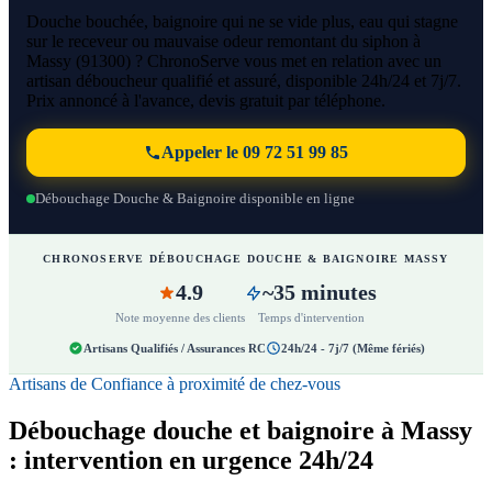
Douche bouchée, baignoire qui ne se vide plus, eau qui stagne
sur le receveur ou mauvaise odeur remontant du siphon à
Massy (91300) ? ChronoServe vous met en relation avec un
artisan déboucheur qualifié et assuré, disponible 24h/24 et 7j/7.
Prix annoncé à l'avance, devis gratuit par téléphone.
Appeler le 09 72 51 99 85
Débouchage Douche & Baignoire disponible en ligne
CHRONOSERVE DÉBOUCHAGE DOUCHE & BAIGNOIRE MASSY
4.9
~35 minutes
Note moyenne des clients
Temps d'intervention
Artisans Qualifiés / Assurances RC
24h/24 - 7j/7 (Même fériés)
Artisans de Confiance à proximité de chez-vous
Débouchage douche et baignoire à Massy
: intervention en urgence 24h/24