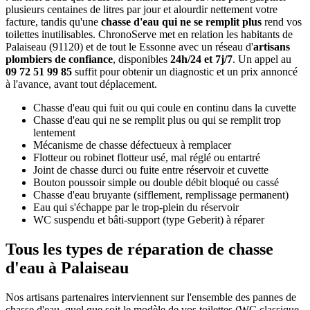
plusieurs centaines de litres par jour et alourdir nettement votre
facture, tandis qu'une
chasse d'eau qui ne se remplit plus
rend vos
toilettes inutilisables. ChronoServe met en relation les habitants de
Palaiseau (91120) et de tout le Essonne avec un réseau d'
artisans
plombiers de confiance
, disponibles
24h/24 et 7j/7
. Un appel au
09 72 51 99 85
suffit pour obtenir un diagnostic et un prix annoncé
à l'avance, avant tout déplacement.
Chasse d'eau qui fuit ou qui coule en continu dans la cuvette
Chasse d'eau qui ne se remplit plus ou qui se remplit trop
lentement
Mécanisme de chasse défectueux à remplacer
Flotteur ou robinet flotteur usé, mal réglé ou entartré
Joint de chasse durci ou fuite entre réservoir et cuvette
Bouton poussoir simple ou double débit bloqué ou cassé
Chasse d'eau bruyante (sifflement, remplissage permanent)
Eau qui s'échappe par le trop-plein du réservoir
WC suspendu et bâti-support (type Geberit) à réparer
Tous les types de réparation de chasse
d'eau à Palaiseau
Nos artisans partenaires interviennent sur l'ensemble des pannes de
chasse d'eau, quel que soit le modèle de vos toilettes (WC classique