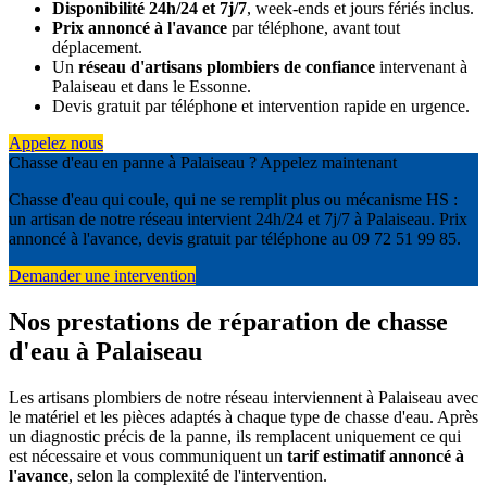
Disponibilité 24h/24 et 7j/7
, week-ends et jours fériés inclus.
Prix annoncé à l'avance
par téléphone, avant tout
déplacement.
Un
réseau d'artisans plombiers de confiance
intervenant à
Palaiseau et dans le Essonne.
Devis gratuit par téléphone et intervention rapide en urgence.
Appelez nous
Chasse d'eau en panne à Palaiseau ? Appelez maintenant
Chasse d'eau qui coule, qui ne se remplit plus ou mécanisme HS :
un artisan de notre réseau intervient 24h/24 et 7j/7 à Palaiseau. Prix
annoncé à l'avance, devis gratuit par téléphone au 09 72 51 99 85.
Demander une intervention
Nos prestations de réparation de chasse
d'eau à Palaiseau
Les artisans plombiers de notre réseau interviennent à Palaiseau avec
le matériel et les pièces adaptés à chaque type de chasse d'eau. Après
un diagnostic précis de la panne, ils remplacent uniquement ce qui
est nécessaire et vous communiquent un
tarif estimatif annoncé à
l'avance
, selon la complexité de l'intervention.