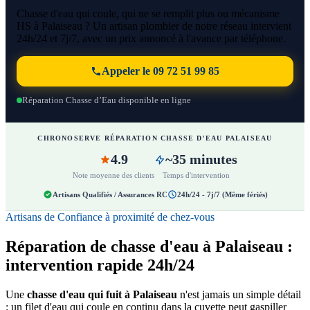
Chasse d'eau qui coule, qui ne se remplit plus ou mécanisme
HS à Palaiseau ? Un artisan plombier de notre réseau intervient
24h/24 et 7j/7, avec un prix annoncé à l'avance par téléphone.
Appeler le 09 72 51 99 85
Réparation Chasse d’Eau disponible en ligne
CHRONOSERVE RÉPARATION CHASSE D'EAU PALAISEAU
4.9
~35 minutes
Note moyenne des clients
Temps d'intervention
Artisans Qualifiés / Assurances RC
24h/24 - 7j/7 (Même fériés)
Artisans de Confiance à proximité de chez-vous
Réparation de chasse d'eau à Palaiseau :
intervention rapide 24h/24
Une
chasse d'eau qui fuit à Palaiseau
n'est jamais un simple détail
: un filet d'eau qui coule en continu dans la cuvette peut gaspiller