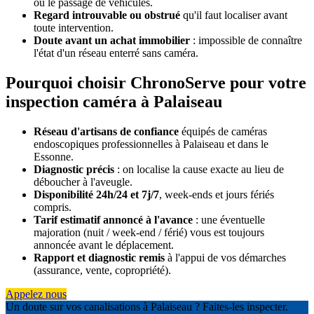
ou le passage de véhicules.
Regard introuvable ou obstrué
qu'il faut localiser avant
toute intervention.
Doute avant un achat immobilier
: impossible de connaître
l'état d'un réseau enterré sans caméra.
Pourquoi choisir ChronoServe pour votre
inspection caméra à Palaiseau
Réseau d'artisans de confiance
équipés de caméras
endoscopiques professionnelles à Palaiseau et dans le
Essonne.
Diagnostic précis
: on localise la cause exacte au lieu de
déboucher à l'aveugle.
Disponibilité 24h/24 et 7j/7
, week-ends et jours fériés
compris.
Tarif estimatif annoncé à l'avance
: une éventuelle
majoration (nuit / week-end / férié) vous est toujours
annoncée avant le déplacement.
Rapport et diagnostic remis
à l'appui de vos démarches
(assurance, vente, copropriété).
Appelez nous
Un doute sur vos canalisations à Palaiseau ? Faites-les inspecter.