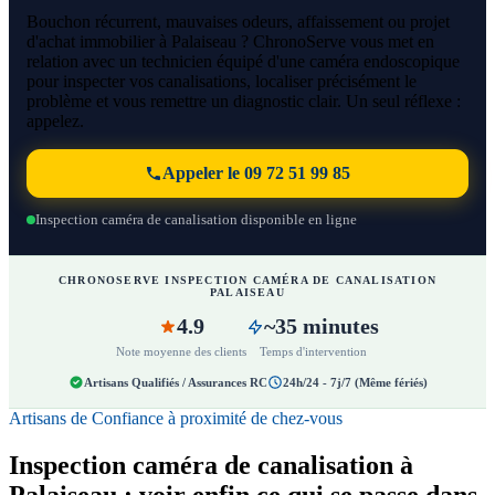
Bouchon récurrent, mauvaises odeurs, affaissement ou projet
d'achat immobilier à Palaiseau ? ChronoServe vous met en
relation avec un technicien équipé d'une caméra endoscopique
pour inspecter vos canalisations, localiser précisément le
problème et vous remettre un diagnostic clair. Un seul réflexe :
appelez.
Appeler le 09 72 51 99 85
Inspection caméra de canalisation disponible en ligne
CHRONOSERVE INSPECTION CAMÉRA DE CANALISATION
PALAISEAU
4.9
~35 minutes
Note moyenne des clients
Temps d'intervention
Artisans Qualifiés / Assurances RC
24h/24 - 7j/7 (Même fériés)
Artisans de Confiance à proximité de chez-vous
Inspection caméra de canalisation à