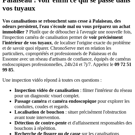
Palaiseau : voir enfin ce qui se passe dans
vos tuyaux
Vos canalisations se rebouchent sans cesse à Palaiseau, des
odeurs persistent, l'eau s'écoule mal ou vous préparez un achat
immobilier ?
Plutôt que de déboucher à l'aveugle une nouvelle fois,
l'inspection caméra de canalisation permet de
voir précisément
l'intérieur de vos tuyaux
, de localiser l'origine exacte du problème
et de savoir quoi réparer. ChronoServe met en relation les
particuliers, copropriétés et professionnels de Palaiseau et du
Essonne avec un réseau d'artisans de confiance, équipés de caméras
endoscopiques professionnelles, 24h/24 et 7j/7. Appelez le
09 72 51
99 85
.
Une inspection vidéo répond à toutes ces questions :
Inspection vidéo de canalisation
: filmer l'intérieur du réseau
pour un diagnostic visuel complet.
Passage caméra
et
caméra endoscopique
pour explorer les
conduites, coudes et regards.
Localisation de bouchon
: situer précisément l'obstruction
avant toute intervention.
Détection de contre-pente
et d'affaissement responsables des
bouchons à répétition.
Recherche de fissure ou de casse
sur les canalisations