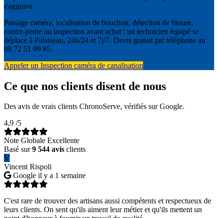
s'aggrave
Passage caméra, localisation de bouchon, détection de fissure,
contre-pente ou inspection avant achat : un technicien équipé se
déplace à Palaiseau, 24h/24 et 7j/7. Devis gratuit par téléphone au
09 72 51 99 85.
Appeler un Inspection caméra de canalisation
Ce que nos clients disent de nous
Des avis de vrais clients ChronoServe, vérifiés sur Google.
4,9
/5
Note Globale Excellente
Basé sur
9 544 avis
clients
V
Vincent Rispoli
Google
il y a 1 semaine
C'est rare de trouver des artisans aussi compétents et respectueux de
leurs clients. On sent qu'ils aiment leur métier et qu'ils mettent un