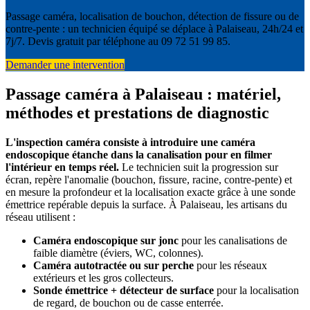
Passage caméra, localisation de bouchon, détection de fissure ou de
contre-pente : un technicien équipé se déplace à Palaiseau, 24h/24 et
7j/7. Devis gratuit par téléphone au 09 72 51 99 85.
Demander une intervention
Passage caméra à Palaiseau : matériel,
méthodes et prestations de diagnostic
L'inspection caméra consiste à introduire une caméra
endoscopique étanche dans la canalisation pour en filmer
l'intérieur en temps réel.
Le technicien suit la progression sur
écran, repère l'anomalie (bouchon, fissure, racine, contre-pente) et
en mesure la profondeur et la localisation exacte grâce à une sonde
émettrice repérable depuis la surface. À Palaiseau, les artisans du
réseau utilisent :
Caméra endoscopique sur jonc
pour les canalisations de
faible diamètre (éviers, WC, colonnes).
Caméra autotractée ou sur perche
pour les réseaux
extérieurs et les gros collecteurs.
Sonde émettrice + détecteur de surface
pour la localisation
de regard, de bouchon ou de casse enterrée.