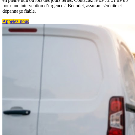
en pleine nuit ou lors des jours fériés. Contactez le 09 72 51 99 85
pour une intervention d’urgence à Bénodet, assurant sérénité et
dépannage fiable.
Appelez-nous