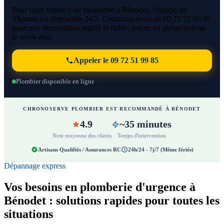
Pour toute urgence de plomberie à Bénodet, l'équipe de
Thomas est disponible 24/7. Contactez-nous au 09 72 51 99 85
pour une intervention rapide et fiable, même en pleine nuit ou
le week-end.
Appeler le 09 72 51 99 85
Plombier disponible en ligne
CHRONOSERVE PLOMBIER EST RECOMMANDÉ À BÉNODET
4.9
~35 minutes
Note moyenne des clients
Temps d'intervention
Artisans Qualifiés / Assurances RC
24h/24 - 7j/7 (Même fériés)
Dépannage express
Vos besoins en plomberie d'urgence à
Bénodet : solutions rapides pour toutes les
situations