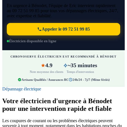
En urgence à Bénodet, l'équipe de Eric intervient rapidement
au 09 72 51 99 85 pour tous vos dépannages électriques, 24/7,
avec expertise et fiabilité.
Appeler le 09 72 51 99 85
Électricien disponible en ligne
CHRONOSERVE ÉLECTRICIEN EST RECOMMANDÉ À BÉNODET
4.9
~35 minutes
Note moyenne des clients
Temps d'intervention
Artisans Qualifiés / Assurances RC
24h/24 - 7j/7 (Même fériés)
Dépannage électrique
Votre électricien d'urgence à Bénodet
pour une intervention rapide et fiable
Les coupures de courant ou les problèmes électriques peuvent
survenir à tout moment, notamment dans les habitations proches du