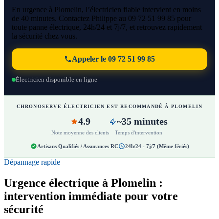
En urgence à Plomelin, l’électricien fiable intervient en moins
de 40 minutes. Contactez Philippe au 09 72 51 99 85 pour
toute panne électrique, 24h/24 et 7j/7, et retrouvez rapidement
la sécurité chez vous.
Appeler le 09 72 51 99 85
Électricien disponible en ligne
CHRONOSERVE ÉLECTRICIEN EST RECOMMANDÉ À PLOMELIN
4.9
~35 minutes
Note moyenne des clients
Temps d'intervention
Artisans Qualifiés / Assurances RC
24h/24 - 7j/7 (Même fériés)
Dépannage rapide
Urgence électrique à Plomelin :
intervention immédiate pour votre
sécurité