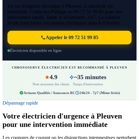
En cas d'urgence électrique à Pleuven, la réactivité est
essentielle. Contactez Philippe au 09 72 51 99 85 pour une
intervention rapide, fiable et sécurisante, 24/7. La solution
locale pour toutes vos pannes électriques dans le Finistère.
Appeler le 09 72 51 99 85
Électricien disponible en ligne
CHRONOSERVE ÉLECTRICIEN EST RECOMMANDÉ À PLEUVEN
4.9
~35 minutes
Note moyenne des clients
Temps d'intervention
Artisans Qualifiés / Assurances RC
24h/24 - 7j/7 (Même fériés)
Dépannage rapide
Votre électricien d'urgence à Pleuven
pour une intervention immédiate
Les coupures de courant ou les disjonctions intempestives perturbent