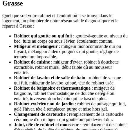
Grasse
Quel que soit votre robinet et l'endroit où il se trouve dans le
logement, un plombier de notre réseau sait le diagnostiquer et le
réparer à Grasse :
Robinet qui goutte ou qui fuit
: goutte-à-goutte au niveau du
bec, fuite au corps ou sous l'évier, écoulement continu.
Mitigeur et mélangeur
: mitigeur monocommande dur ou
fuyard, mélangeur à deux poignées qui goutte, réglage de
température impossible.
Robinet de cuisine
: mitigeur d'évier, robinet à douchette
extractible, robinet mural, débit faible dû au mousseur
entartré.
Robinet de lavabo et de salle de bain
: robinet de vasque
qui fuit, mitigeur de lavabo grippé, tête de robinet usée.
Robinet de baignoire et thermostatique
: mitigeur de
baignoire, robinet thermostatique de douche déréglé ou
entartré, inverseur douche/bain qui ne bascule plus.
Robinet extérieur ou de jardin
: robinet de puisage qui fuit,
gelé l'hiver, tête à remplacer, purge et mise hors gel.
Changement de cartouche
: remplacement de la cartouche
céramique d'un mitigeur qui goutte ou qui devient dur.
Joint, tête de robinet et mousseur
: remplacement des joints
d'étanchéité, de la tête de robinet, du mousseur (aérateur)