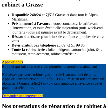
robinet à Grasse
Disponible 24h/24 et 7j/7
à Grasse et dans tout le Alpes-
Maritimes.
Prix annoncé à l'avance
: vous connaissez le tarif avant
l'intervention, et toute éventuelle majoration (nuit, week-end,
jour férié) vous est signalée avant le déplacement.
Réseau d'artisans plombiers
de confiance, proches de chez
vous.
Devis gratuit par téléphone
au 09 72 51 99 85.
Toute la robinetterie
: fuite, mitigeur, cartouche, joint, tête,
mousseur, remplacement, robinet extérieur.
Appelez nous
Robinet qui fuit à Grasse ? Un plombier disponible maintenant
Ne laissez pas votre robinet gaspiller de l'eau une nuit de plus.
Appelez ChronoServe au 09 72 51 99 85 : mise en relation avec un
plombier à Grasse, 24h/24 et 7j/7, prix annoncé à l'avance et devis
gratuit par téléphone.
Demander une intervention
Nos prestations de réparation de robinet à