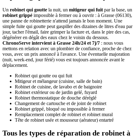
Un
robinet qui goutte
la nuit, un
mitigeur qui fuit
par la base, un
robinet grippé
impossible à fermer ou à ouvrir : à Grasse (06130),
une panne de robinetterie n'attend jamais le bon moment. Une
simple fuite qui goutte peut gaspiller des dizaines de litres d'eau par
jour, tacher l'émail, faire grimper la facture et, dans le pire des cas,
dégénérer en dégât des eaux chez le voisin du dessous.
ChronoServe intervient à Grasse 24h/24 et 7j/7
: nous vous
mettons en relation avec un plombier de confiance, proche de chez
vous, avec un prix annoncé à l'avance. Une éventuelle majoration
(nuit, week-end, jour férié) vous est toujours annoncée avant le
déplacement.
Robinet qui goutte ou qui fuit
Mitigeur et mélangeur (cuisine, salle de bain)
Robinet de cuisine, de lavabo et de baignoire
Robinet extérieur ou de jardin gelé, fuyard
Robinet thermostatique de douche déréglé
Changement de cartouche et de joint de robinet
Robinet grippé, bloqué ou impossible à fermer
Remplacement complet de robinet et robinet mural
Tête de robinet usée et mousseur (aérateur) entartré
Tous les types de réparation de robinet à