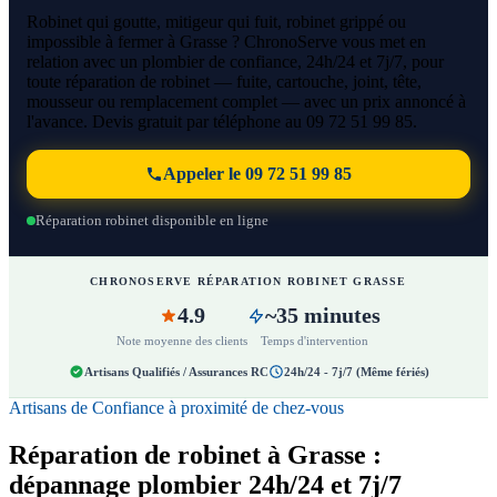
Robinet qui goutte, mitigeur qui fuit, robinet grippé ou
impossible à fermer à Grasse ? ChronoServe vous met en
relation avec un plombier de confiance, 24h/24 et 7j/7, pour
toute réparation de robinet — fuite, cartouche, joint, tête,
mousseur ou remplacement complet — avec un prix annoncé à
l'avance. Devis gratuit par téléphone au 09 72 51 99 85.
Appeler le 09 72 51 99 85
Réparation robinet disponible en ligne
CHRONOSERVE RÉPARATION ROBINET GRASSE
4.9
~35 minutes
Note moyenne des clients
Temps d'intervention
Artisans Qualifiés / Assurances RC
24h/24 - 7j/7 (Même fériés)
Artisans de Confiance à proximité de chez-vous
Réparation de robinet à Grasse :
dépannage plombier 24h/24 et 7j/7