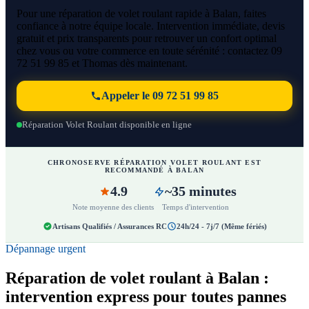
Pour une réparation de volet roulant rapide à Balan, faites
confiance à notre équipe locale. Intervention immédiate, devis
gratuit et prix transparents pour retrouver un confort optimal
chez vous ou votre commerce en toute sérénité : contactez 09
72 51 99 85 et Thomas dès maintenant.
Appeler le 09 72 51 99 85
Réparation Volet Roulant disponible en ligne
CHRONOSERVE RÉPARATION VOLET ROULANT EST
RECOMMANDÉ À BALAN
4.9
~35 minutes
Note moyenne des clients
Temps d'intervention
Artisans Qualifiés / Assurances RC
24h/24 - 7j/7 (Même fériés)
Dépannage urgent
Réparation de volet roulant à Balan :
intervention express pour toutes pannes