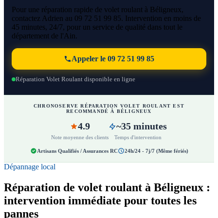
Pour une réparation rapide de volet roulant à Béligneux,
contactez Adrien au 09 72 51 99 85. Intervention en moins de
45 minutes, 24/7, pour un service de qualité dans tout le
département de l'Ain.
Appeler le 09 72 51 99 85
Réparation Volet Roulant disponible en ligne
CHRONOSERVE RÉPARATION VOLET ROULANT EST
RECOMMANDÉ À BÉLIGNEUX
4.9
~35 minutes
Note moyenne des clients
Temps d'intervention
Artisans Qualifiés / Assurances RC
24h/24 - 7j/7 (Même fériés)
Dépannage local
Réparation de volet roulant à Béligneux :
intervention immédiate pour toutes les
pannes