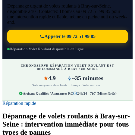
Dépannage urgent de volets roulants à Bray-sur-Seine,
disponible 24/7. Contactez Thomas au 09 72 51 99 85 pour
une intervention rapide et fiable, même en pleine nuit ou week-
end.
Appeler le 09 72 51 99 85
Réparation Volet Roulant disponible en ligne
CHRONOSERVE RÉPARATION VOLET ROULANT EST
RECOMMANDÉ À BRAY-SUR-SEINE
4.9
~35 minutes
Note moyenne des clients
Temps d'intervention
Artisans Qualifiés / Assurances RC
24h/24 - 7j/7 (Même fériés)
Réparation rapide
Dépannage de volets roulants à Bray-sur-
Seine : intervention immédiate pour tous
types de pannes