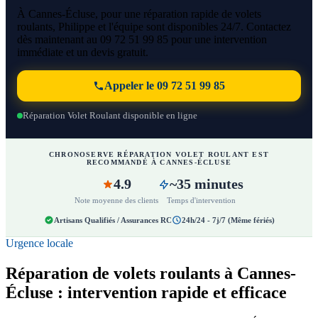
À Cannes-Écluse, pour une réparation rapide de volets
roulants, Philippe et l'équipe sont disponibles 24/7. Contactez
dès maintenant au 09 72 51 99 85 pour une intervention
immédiate et un devis gratuit.
Appeler le 09 72 51 99 85
Réparation Volet Roulant disponible en ligne
CHRONOSERVE RÉPARATION VOLET ROULANT EST
RECOMMANDÉ À CANNES-ÉCLUSE
4.9
~35 minutes
Note moyenne des clients
Temps d'intervention
Artisans Qualifiés / Assurances RC
24h/24 - 7j/7 (Même fériés)
Urgence locale
Réparation de volets roulants à Cannes-
Écluse : intervention rapide et efficace