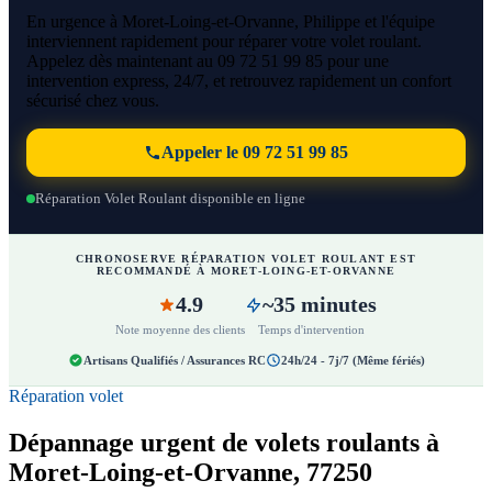
En urgence à Moret-Loing-et-Orvanne, Philippe et l'équipe
interviennent rapidement pour réparer votre volet roulant.
Appelez dès maintenant au 09 72 51 99 85 pour une
intervention express, 24/7, et retrouvez rapidement un confort
sécurisé chez vous.
Appeler le 09 72 51 99 85
Réparation Volet Roulant disponible en ligne
CHRONOSERVE RÉPARATION VOLET ROULANT EST
RECOMMANDÉ À MORET-LOING-ET-ORVANNE
4.9
~35 minutes
Note moyenne des clients
Temps d'intervention
Artisans Qualifiés / Assurances RC
24h/24 - 7j/7 (Même fériés)
Réparation volet
Dépannage urgent de volets roulants à
Moret-Loing-et-Orvanne, 77250