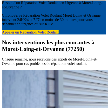
Besoin d'un Réparation Volet Roulant en Urgence à Moret-Loing-
et-Orvanne ?
ChronoServe Réparation Volet Roulant Moret-Loing-et-Orvanne
intervient 24H/24 et 7J/7 en moins de 30 minutes pour vous
dépanner en urgence ou sur RDV.
Appeler un Réparation Volet Roulant
Nos interventions les plus courantes à
Moret-Loing-et-Orvanne (77250)
Chaque semaine, nous recevons des appels de Moret-Loing-et-
Orvanne pour ces problèmes de réparation volet roulant.