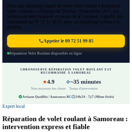
Pour une réparation rapide de votre volet roulant à Samoreau,
faites confiance à l'équipe de Thomas. Disponibles 24/7, nos
techniciens interviennent en moins de 45 minutes. Appelez dès
maintenant au 09 72 51 99 85 pour un dépannage efficace et
durable.
Appeler le 09 72 51 99 85
Réparation Volet Roulant disponible en ligne
CHRONOSERVE RÉPARATION VOLET ROULANT EST
RECOMMANDÉ À SAMOREAU
4.9
~35 minutes
Note moyenne des clients
Temps d'intervention
Artisans Qualifiés / Assurances RC
24h/24 - 7j/7 (Même fériés)
Expert local
Réparation de volet roulant à Samoreau :
intervention express et fiable