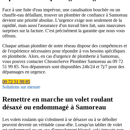
Face à une fuite d'eau imprévue, une canalisation bouchée ou un
chauffe-eau défaillant, trouver un plombier de confiance à Samoreau
devient une priorité absolue. L'urgence exige non seulement de la
rapidité, mais aussi l'assurance d'un travail bien fait, sans mauvaises
surprises sur la facture. C'est précisément la garantie que nous vous
offrons.
Chaque artisan plombier de notre réseau dispose des compétences et
de l'expérience nécessaires pour répondre à vos besoins spécifiques
en plomberie. Alors, en cas d'urgence de plomberie à Samoreau,
vous pouvez contacter ChronoServe Plombier Samoreau au 09 72
51 99 85. Nos dépanneurs sont disponibles 24h/24 et 7j/7 pour des
dépannages en urgence.
09 72 51 99 85
Solutions sur mesure
Remettre en marche un volet roulant
désaxé ou endommagé à Samoreau
Les volets roulants qui s'obstinent à se désaxer ou à se déboîter
peuvent devenir un véritable casse-tête. Lorsqu'un tablier de volet
est endommagé ou un axe d'enroulement bloqué, cela impacte non