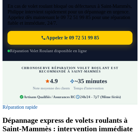
En cas de volet roulant bloqué ou défectueux à Saint-Mammès,
Philippe intervient rapidement pour un dépannage en urgence.
Appelez dès maintenant le 09 72 51 99 85 pour une réparation
fiable et immédiate, 24/7.
Appeler le 09 72 51 99 85
Réparation Volet Roulant disponible en ligne
CHRONOSERVE RÉPARATION VOLET ROULANT EST
RECOMMANDÉ À SAINT-MAMMÈS
4.9
~35 minutes
Note moyenne des clients
Temps d'intervention
Artisans Qualifiés / Assurances RC
24h/24 - 7j/7 (Même fériés)
Réparation rapide
Dépannage express de volets roulants à
Saint-Mammès : intervention immédiate