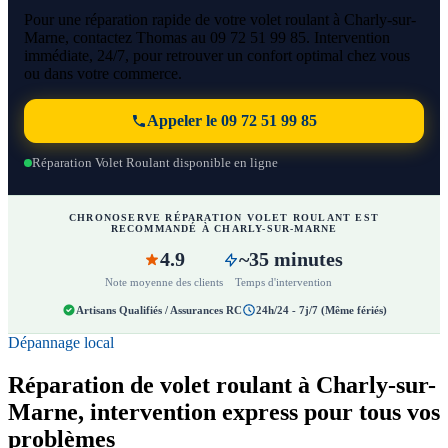
Pour une réparation rapide de votre volet roulant à Charly-sur-
Marne, contactez Thomas au 09 72 51 99 85. Intervention
immédiate, 24/7, pour retrouver un confort optimal chez vous
ou dans votre commerce.
Appeler le 09 72 51 99 85
Réparation Volet Roulant disponible en ligne
CHRONOSERVE RÉPARATION VOLET ROULANT EST
RECOMMANDÉ À CHARLY-SUR-MARNE
4.9
~35 minutes
Note moyenne des clients
Temps d'intervention
Artisans Qualifiés / Assurances RC
24h/24 - 7j/7 (Même fériés)
Dépannage local
Réparation de volet roulant à Charly-sur-
Marne, intervention express pour tous vos
problèmes