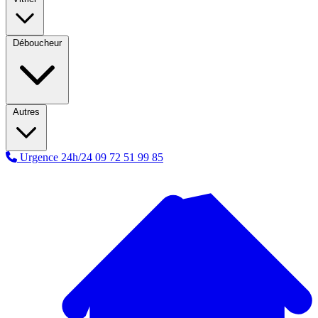
Déboucheur
Autres
Urgence 24h/24
09 72 51 99 85
A