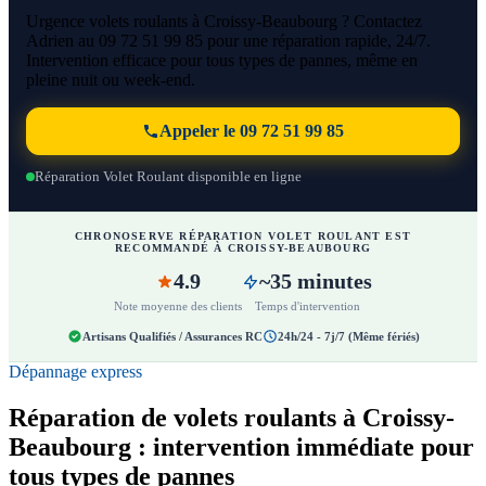
Urgence volets roulants à Croissy-Beaubourg ? Contactez
Adrien au 09 72 51 99 85 pour une réparation rapide, 24/7.
Intervention efficace pour tous types de pannes, même en
pleine nuit ou week-end.
Appeler le 09 72 51 99 85
Réparation Volet Roulant disponible en ligne
CHRONOSERVE RÉPARATION VOLET ROULANT EST
RECOMMANDÉ À CROISSY-BEAUBOURG
4.9
~35 minutes
Note moyenne des clients
Temps d'intervention
Artisans Qualifiés / Assurances RC
24h/24 - 7j/7 (Même fériés)
Dépannage express
Réparation de volets roulants à Croissy-
Beaubourg : intervention immédiate pour
tous types de pannes